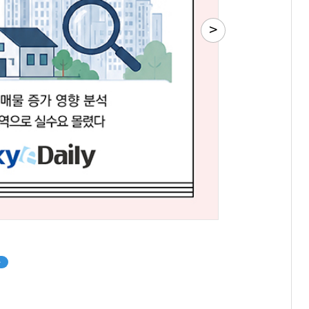
>
백종원
이만득
김태원
[관련 기사]
[관련 기사]
[관련 기사]
더본코리아
삼천리그룹
아워홈
트라움하우스 2차
노블하임
부천범박힐스테이트5단지
팬클럽 참여
팬클럽 참여
팬클럽 참여
85
98
70
+