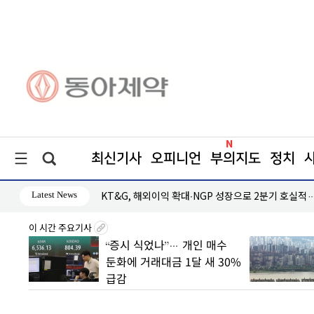
최신기사
오피니언
부의지도
정치
Latest News
총력
KT&G, 해외이익 확대∙NGP 성장으로 2분기 호실
이 시간 주요기사
0조 판
“증시 식었나”… 개인 매수
 속
둔화에 거래대금 1달 새 30%
급감