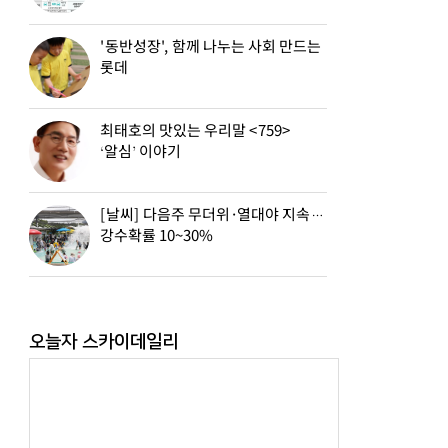
'동반성장', 함께 나누는 사회 만드는
롯데
최태호의 맛있는 우리말 <759>
‘알심’ 이야기
[날씨] 다음주 무더위·열대야 지속…
강수확률 10~30%
오늘자 스카이데일리