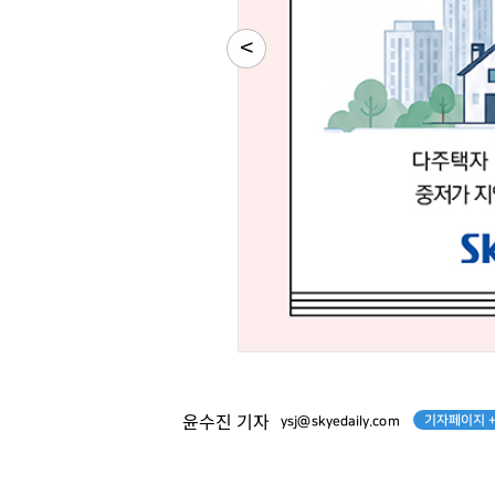
<
박창훈
이국노
[관련 기사]
[관련 기사]
신한카드
사이몬
일산두산위브더제니스
소피아도무스
팬클럽 참여
팬클럽 참여
114
30
기자페이지 
윤수진 기자
ysj@skyedaily.com