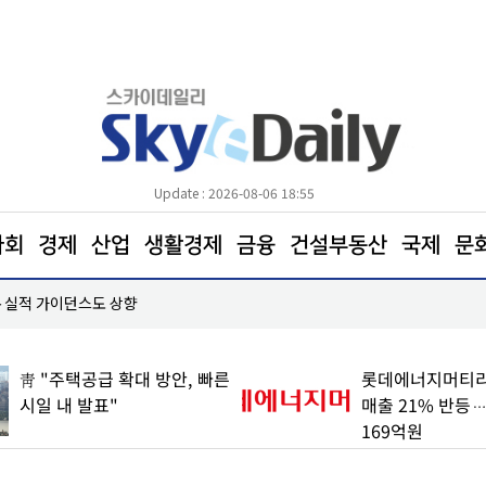
Update : 2026-08-06 18:55
사회
경제
산업
생활경제
금융
건설부동산
국제
문
적…실적 가이던스도 상향
가온전선, 싱가포르 MRT 전력망 사업 수주… 600
靑 "주택공급 확대 방안, 빠른
롯데에너지머티리
시일 내 발표"
매출 21% 반등
169억원