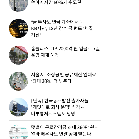
쏟아지지만 80%가 수도권
“금 투자도 연금 계좌에서”…
KB자산, 18년 장수 금 펀드 ‘체질
개선’
홈플러스 DIP 2000억 원 입금… 7일
운영 재개 예정
서울시, 소상공인 공유재산 임대료
‘최대 30%’ 더 낮춘다
[단독] 한국동서발전 출자사들
'제멋대로 회사 운영' 심각…
내부통제시스템도 엉망
맞벌이 근로장려금 최대 360만 원…
알바 배우자도 연말 공제 받는다