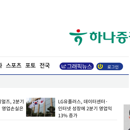
화
스포츠
포토
전국
로그인
억원 규모 배전 케이블 공급
광화문광장 ‘해피소’ 51일간 3만명 이용
얼즈, 2분기
LG유플러스, 데이터센터·
… 영업손실은
인터넷 성장에 2분기 영업익
13% 증가