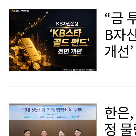
“금 
B자산
개선’
한은,
정 물