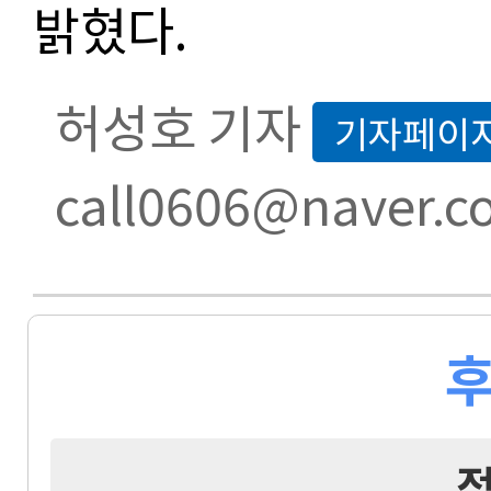
밝혔다.
허성호 기자
기자페이
call0606@naver.c
후