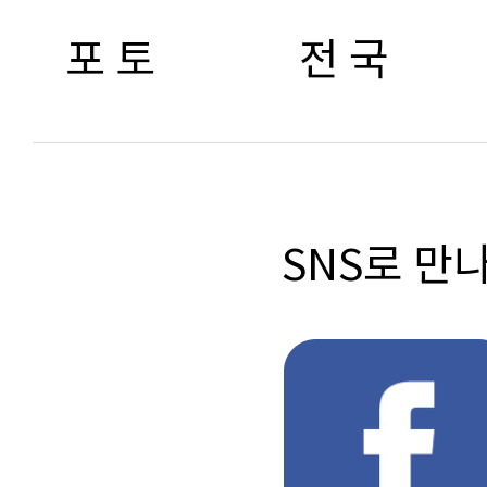
포 토
전 국
SNS로 만