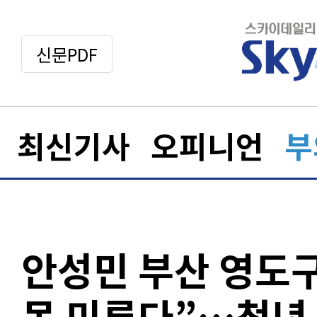
신문PDF
최신기사
오피니언
부
안성민 부산 영도구
못 미룬다”…청년