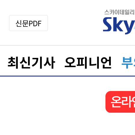
신문PDF
최신기사
오피니언
부