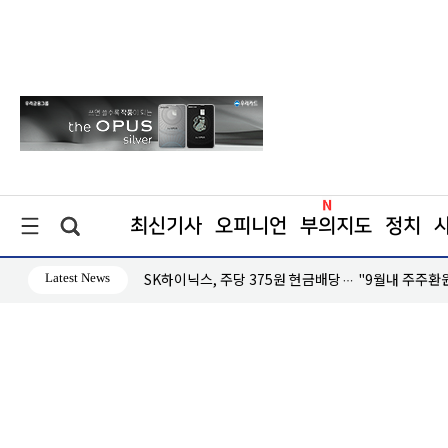
최신기사
오피니언
부의지도
정치
Latest News
대응 '미온적'
SK하이닉스, 주당 375원 현금배당… "9월내 주주환