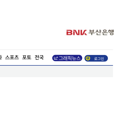
화
스포츠
포토
전국
로그인
수
엘앤에프, 2분기 출하량 역대 최대… 매출 8850억