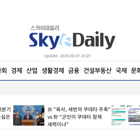
Update : 2026-08-07 20:29
사회
경제
산업
생활경제
금융
건설부동산
국제
문
포항트라우마센터‘마음치유농장’ 참여자 모집
與 "육사, 세번의 쿠데타 주축"
“3만1000개 기
vs 野 "군인이 쿠데타 잠재
‘2025 운수업·
세력이냐"
착수