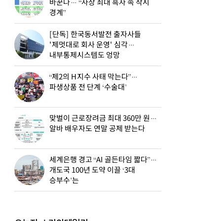
바꾼다… “사상 최대 흑자 속 착시
경계”
[단독] 한국동서발전 출자사들
'제멋대로 회사 운영' 심각…
내부통제시스템도 엉망
“제2의 H지수 사태 막는다”…
파생상품 전 단계 ‘수술대’
맞벌이 근로장려금 최대 360만 원…
알바 배우자도 연말 공제 받는다
세계은행 경고 “AI 골든타임 짧다”…
개도국 100년 도약 이끌 ‘3대
승부수’는