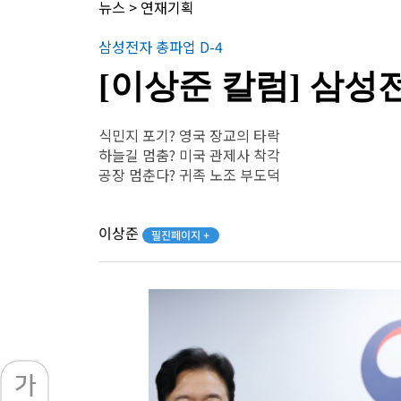
뉴스
>
연재기획
삼성전자 총파업 D-4
[이상준 칼럼] 삼
식민지 포기? 영국 장교의 타락
하늘길 멈춤? 미국 관제사 착각
공장 멈춘다? 귀족 노조 부도덕
이상준
필진페이지 +