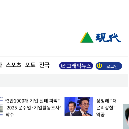
화
스포츠
포토
전국
로그인
포항, 철강·과학기술 넘어 ‘예술산업 도시’로 도약
업 실태 파악”…
정청래 "대표되면 김민석
기업활동조사’
윤리감찰"… '신천지개입설'
역공