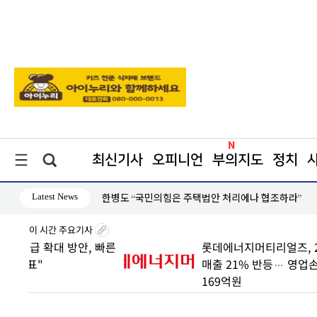
최신기사
오피니언
부의지도
정치
Latest News
장동혁 “부동산 지옥 만든 주범은 이재명 정권”
이 시간 주요기사
 빠른
롯데에너지머티리얼즈, 2분기
매출 21% 반등… 영업손실은
169억원