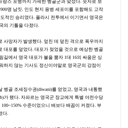
군은 프랑스 포병까지 가세한 벵골군과 맞섰다. 숫자로 보
900명 남짓. 인도 현지 용병 세포이를 포함해도 고작
압도적인 승리였다. 플라시 전투에서 이기면서 영국은
국의 기틀을 다졌다.
로 사망자가 발생했다. 엎친 데 덮친 격으로 폭우까지
로 대포를 덮었다. 대포가 젖었을 것으로 예상한 벵골
림길에서 영국 대포가 불을 뿜자 1대 16의 싸움은 싱
려워하지 않는 기사도 정신이야말로 영국군의 강점이
벵골 조세징수권(diwani)를 얻었고, 영국과 내통했
ab)가 됐다. 자파르는 영국군 장교에게 특별 야전수당
여 100~150% 수준이었으니 배보다 배꼽이 커졌다. 부
렸다.