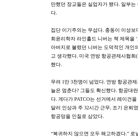
만했던 장교들은 실업자가 됐다. 일부는
다.
집단 이기주의는 무섭다. 충동이 이성보다
회윤리학자 라인홀드 니버는 책 제목을 
아버지로 불렸던 니버는 도덕적인 개인의
고 생각했다. 미국 연방 항공관제사협회(
했다.
김범수
박현주
[관련 기사]
[관련 기사]
무려 1만 3천명이 넘었다. 연방 항공관제사
카카오
미래에셋그룹
로덴하우스 웨스트빌리지
월드빌리지
늘은 멈춘다? 그들도 확신했다. 항공대란
다. 게다가 PATCO는 선거에서 레이건을
팬클럽 참여
팬클럽 참여
달러 인상과 주 32시간 근무, 조기 은
294
143
항공망을 인질로 삼았다.
“복귀하지 않으면 모두 해고하겠다.” 로