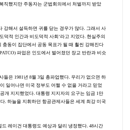
 복직했지만 주동자는 군법회의에서 처벌까지 받았
 강해서 설득하면 귀를 닫는 경우가 많다. 그래서 사
‘도덕적 인간과 비도덕적 사회‘라고 지었다. 현실주의
 충동이 집단에서 공동 목표가 될 때 훨씬 강해진다
PATCO) 파업은 인도에서 벌어졌던 장교 반란과 비슷
오세훈
허희수
윤홍근
[관련 기사]
[관련 기사]
[관련 기사]
들은 1981년 8월 3일 총파업했다. 우리가 없으면 하
서울특별시장
SPC그룹
제너시스 BBQ
코오롱알앤에프빌라
한남더힐
지엔에스주택전시관
이 일어나면 미국 정부도 어쩔 수 없을 거라고 믿었
 공개 지지했었다. 대통령 지지자의 요구는 임금 1만
팬클럽 참여
팬클럽 참여
팬클럽 참여
퇴였다. 하늘을 지휘하던 항공관제사들은 세계 최강 미국
365
117
364
널드 레이건 대통령도 예상과 달리 냉정했다. 48시간