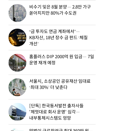
비수기 잊은 8월 분양… 2.8만 가구
쏟아지지만 80%가 수도권
“금 투자도 연금 계좌에서”…
KB자산, 18년 장수 금 펀드 ‘체질
개선’
홈플러스 DIP 2000억 원 입금… 7일
운영 재개 예정
서울시, 소상공인 공유재산 임대료
‘최대 30%’ 더 낮춘다
[단독] 한국동서발전 출자사들
'제멋대로 회사 운영' 심각…
내부통제시스템도 엉망