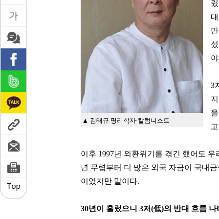
렀
대
만
섰
야
3
지
을
▲ 김태규 명리학자·칼럼니스트
고
이후 1997년 외환위기를 겪긴 했어도 우
년 무렵부터 더 많은 외국 자금이 국내금
이었지만 말이다.
30년이 흘렀으니 3저(低)의 반대 흐름 