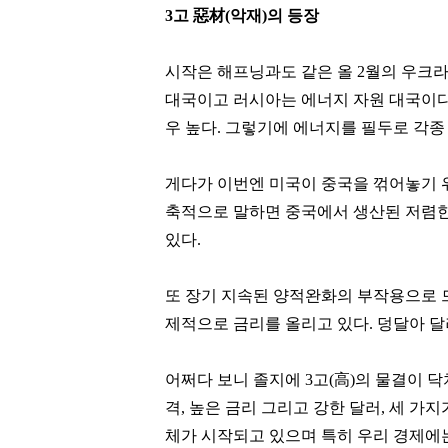
3고 惡材(악재)의 등장
시작은 해프닝과도 같은 올 2월의 우크
대국이고 러시아는 에너지 자원 대국이다.
우 높다. 그렇기에 에너지를 필두로 각
게다가 이번엔 미국이 중국을 꺾어놓기 
축적으로 말하면 중국에서 생산된 저렴한
있다.
또 장기 지속된 양적완화의 부작용으로 
박정원
이만득
제적으로 금리를 올리고 있다. 덩달아 달
[관련 기사]
[관련 기사]
두산그룹
삼천리그룹
주택
노블하임
어쩌다 보니 졸지에 3고(高)의 물결이 
격, 높은 금리 그리고 강한 달러, 세 가
팬클럽 참여
팬클럽 참여
체가 시작되고 있으며 특히 우리 경제에는