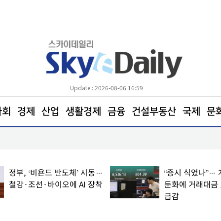
Update : 2026-08-06 16:59
사회
경제
산업
생활경제
금융
건설부동산
국제
문
“3만1000개 기업 실태 파악”… ‘2025 운수업·기
정부, ‘비욘드 반도체’ 시동…
“증시 식었나”… 
철강·조선·바이오에 AI 장착
둔화에 거래대금 1
급감