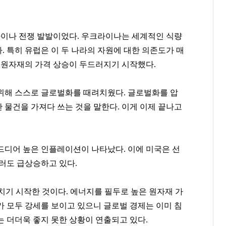
라이나 전쟁 발발이었다. 우크라이나는 세계적인 식량
 특히 유럽은 이 두 나라의 자원에 대한 의존도가 매
종 원자재의 가격 상승이 두드러지기 시작했다.
위해 스스로 글로벌화를 때려치웠다. 글로벌화를 압
 물건을 가져다 쓰는 것을 말한다. 이게 이제 끝나고
드디어 높은 인플레이션이 나타났다. 이에 미국은 선
정상혁
박진영
권성준
러도 급상승하고 있다.
[관련 기사]
[관련 기사]
[관련 기사]
신한은행
JYP엔터테인먼트
비아 톨레도 파스타바
아크로리버파크
단독주택
빌딩
닥치기 시작한 것이다. 에너지를 필두로 높은 원자재 가
지가 모두 강세를 보이고 있으니 글로벌 경제는 이미 침
팬클럽 참여
팬클럽 참여
팬클럽 참여
 더더욱 좋지 못한 상황이 연출되고 있다.