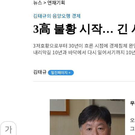
뉴스
>
연재기획
김태규의 음양오행 경제
3高 불황 시작… 긴
3저호황으로부터 30년이 흐른 시점에 경제침체 완
내리막길 10년과 바닥에서 다시 일어서기까지 10
김태규
필진페이지 +
우
오
그