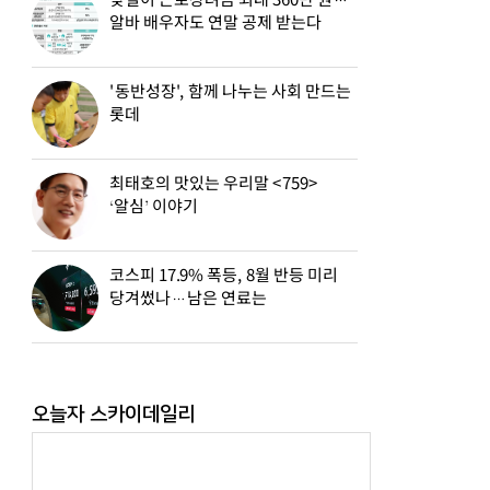
맞벌이 근로장려금 최대 360만 원…
알바 배우자도 연말 공제 받는다
'동반성장', 함께 나누는 사회 만드는
롯데
최태호의 맛있는 우리말 <759>
‘알심’ 이야기
코스피 17.9% 폭등, 8월 반등 미리
당겨썼나…남은 연료는
오늘자 스카이데일리