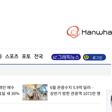
화
스포츠
포토
전국
로그인
업활동조사’ 착수
“평화적 집회 온전한 보장 위해 집시법 개정돼야”
개인 매수
6월 관광수지 5.9억 달러…
달 새 30%
상반기 방한 관광객 1071만 명