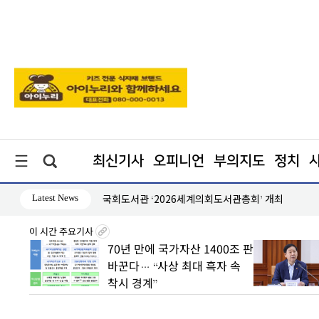
최신기사
오피니언
부의지도
정치
Latest News
 역공
국회도서관 ‘2026세계의회도서관총회’ 개최
이 시간 주요기사
 초안
70년 만에 국가자산 1400조 판
 수도
바꾼다… “사상 최대 흑자 속
착시 경계”