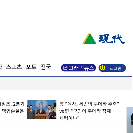
화
스포츠
포토
전국
로그인
업이익 N% 성과급
도심 달구는 폭염… 아스팔트를 식혀라
얼즈, 2분기
與 "육사, 세번의 쿠데타 주축"
… 영업손실은
vs 野 "군인이 쿠데타 잠재
세력이냐"