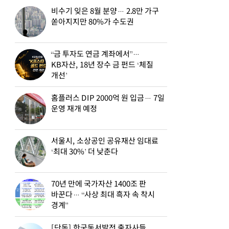
비수기 잊은 8월 분양… 2.8만 가구
쏟아지지만 80%가 수도권
“금 투자도 연금 계좌에서”…
KB자산, 18년 장수 금 펀드 ‘체질
개선’
홈플러스 DIP 2000억 원 입금… 7일
운영 재개 예정
서울시, 소상공인 공유재산 임대료
‘최대 30%’ 더 낮춘다
70년 만에 국가자산 1400조 판
바꾼다… “사상 최대 흑자 속 착시
경계”
[단독] 한국동서발전 출자사들