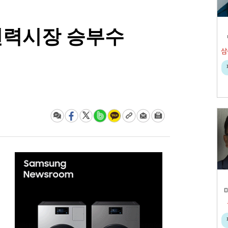
전력시장 승부수
삼