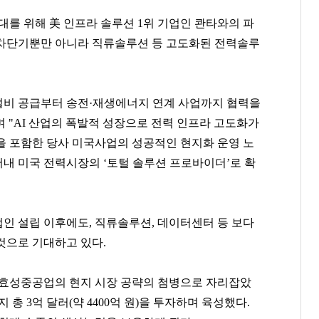
대를 위해 美 인프라 솔루션 1위 기업인 콴타와의 파
강태영
허영인
함영준
 차단기뿐만 아니라 직류솔루션 등 고도화된 전력솔루
[관련 기사]
[관련 기사]
[관련 기사]
NH농협은행
SPC그룹
오뚜기
다가구주택 및 근린생활시설
상지리츠빌카일룸2
이니그마빌2
 설비 공급부터 송전·재생에너지 연계 사업까지 협력을
팬클럽 참여
팬클럽 참여
팬클럽 참여
 "AI 산업의 폭발적 성장으로 전력 인프라 고도화가
101
377
379
을 포함한 당사 미국사업의 성공적인 현지화 운영 노
내 미국 전력시장의 ‘토털 솔루션 프로바이더’로 확
인 설립 이후에도, 직류솔루션, 데이터센터 등 보다
것으로 기대하고 있다.
 효성중공업의 현지 시장 공략의 첨병으로 자리잡았
총 3억 달러(약 4400억 원)을 투자하며 육성했다.