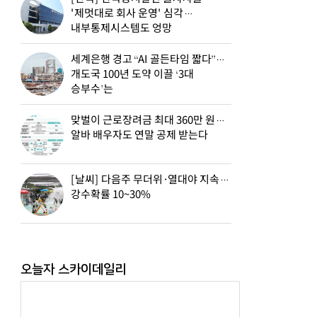
'제멋대로 회사 운영' 심각…
내부통제시스템도 엉망
세계은행 경고 “AI 골든타임 짧다”…
개도국 100년 도약 이끌 ‘3대
승부수’는
맞벌이 근로장려금 최대 360만 원…
알바 배우자도 연말 공제 받는다
[날씨] 다음주 무더위·열대야 지속…
강수확률 10~30%
오늘자 스카이데일리