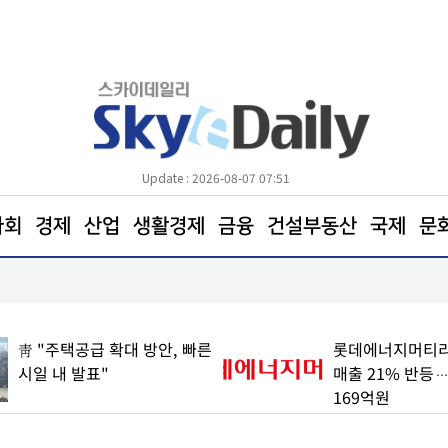
Update : 2026-08-07 07:51
사회
경제
산업
생활경제
금융
건설부동산
국제
문
삼전닉스 소액주주들, 270조 환원 공식 요구… "영
철회해야"
靑 "주택공급 확대 방안, 빠른
롯데에너지머티리
시일 내 발표"
매출 21% 반등
169억원