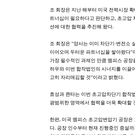
조 회장은 지난 해부터 미국 전력시장 확
손흥민
정용진
트너십이 필요하다고 판단하고, 초고압
[관련 기사]
[관련 기사]
션에 대한 협력을 추진해 왔다.
로스앤젤레스 FC
신세계
트리마제
주택
조 회장은 "양사는 이미 차단기·변전소
팬클럽 참여
팬클럽 참여
이어오며 두터운 파트너십을 쌓아왔다"며
92
330
가장 필수적인 과제인 만큼 멤피스 공장
하우와 이번 합작법인의 시너지를 이끌어
고히 자리매김할 것”이라고 밝혔다.
효성과 콴타는 이번 초고압차단기 합작법
광범위한 영역에서 협력을 더욱 확대할 
한편, 미국 멤피스 초고압변압기 공장은
다. 공장 인수부터 현재 진행중인 증설까지 