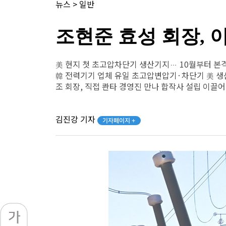
뉴스
>
일반
조현준 효성 회장,
美 현지 첫 초고압차단기 생산기지… 10월부터 본
韓 전력기기 업체 유일 초고압변압기·차단기 美 생
조 회장, 직접 콴타 경영진 만나 합작사 설립 이끌
김진강 기자
기자페이지 +