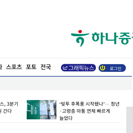
화
스포츠
포토
전국
로그인
광복절 앞두고 활짝 핀 나라꽃
, 3분기
“빚투 후폭풍 시작됐나”… 청년
원 간다
·고령층 마통 연체 빠르게
늘었다