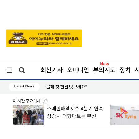
최신기사
오피니언
부의지도
정치
Latest News
“올해 첫 햅쌀 맛보세요”
이 시간 주요기사
 산하
소매판매액지수 4분기 연속
상승… 대형마트는 부진