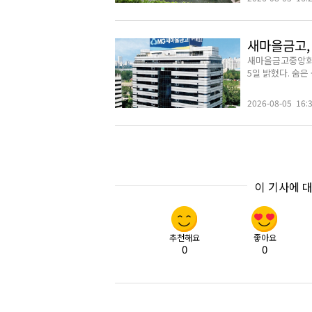
새마을금고, 
새마을금고중앙회가
5일 밝혔다. 숨은
2026-08-05 16:
이 기사에 
추천해요
좋아요
0
0