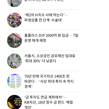
“제2의 H지수 사태 막는다”…
파생상품 전 단계 ‘수술대’
홈플러스 DIP 2000억 원 입금… 7일
운영 재개 예정
서울시, 소상공인 공유재산 임대료
‘최대 30%’ 더 낮춘다
70년 만에 국가자산 1400조 판
바꾼다… “사상 최대 흑자 속 착시
경계”
“금 투자도 연금 계좌에서”…
KB자산, 18년 장수 금 펀드 ‘체질
개선’