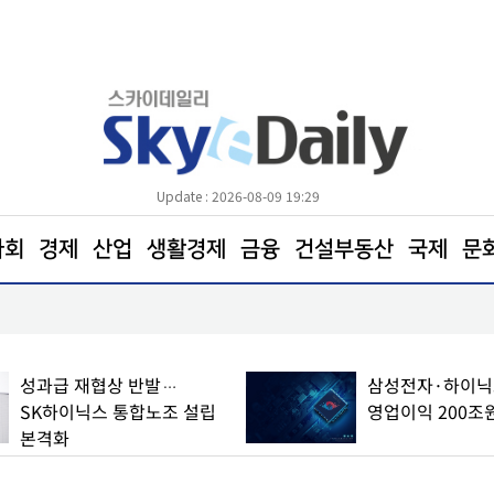
Update : 2026-08-09 19:29
사회
경제
산업
생활경제
금융
건설부동산
국제
문
전통시장 ‘신선도 지키기’안간힘
성과급 재협상 반발…
삼성전자·하이닉스
SK하이닉스 통합노조 설립
영업이익 200조
본격화