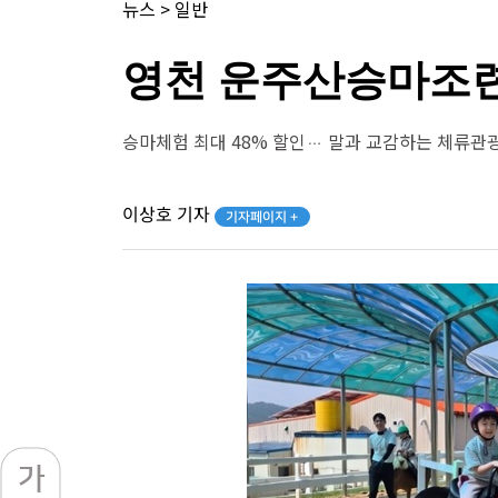
뉴스
>
일반
영천 운주산승마조련
승마체험 최대 48% 할인… 말과 교감하는 체류관
이상호 기자
기자페이지 +