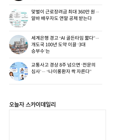
맞벌이 근로장려금 최대 360만 원…
알바 배우자도 연말 공제 받는다
세계은행 경고 “AI 골든타임 짧다”…
개도국 100년 도약 이끌 ‘3대
승부수’는
교통사고 경상 8주 넘으면 ‘전문의
심사’… “나이롱환자 싹 자른다”
오늘자 스카이데일리