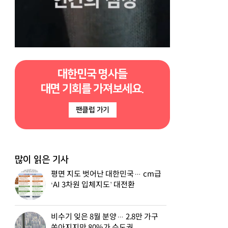
대한민국 명사들
대면 기회를 가져보세요.
팬클럽 가기
많이 읽은 기사
평면 지도 벗어난 대한민국… cm급
‘AI 3차원 입체지도’ 대전환
비수기 잊은 8월 분양… 2.8만 가구
쏟아지지만 80%가 수도권