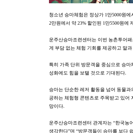
청소년 승마체험은 정상가 1만5000원에서
2만원에서 약 23% 할인된 1만5500원에
운주산승마조련센터는 이번 농촌투어패스
게 부담 없는 체험 기회를 제공하고 말과
특히 가족 단위 방문객을 중심으로 승마
성화에도 힘을 보탤 것으로 기대된다.
승마는 단순한 레저 활동을 넘어 동물과의
공하는 체험형 콘텐츠로 주목받고 있어 
김태원
박정원
망이다.
[관련 기사]
[관련 기사]
아워홈
두산그룹
부천범박힐스테이트5단지
주택
운주산승마조련센터 관계자는 “한국농어
생각한다”며 “방문객들이 승마를 보다 