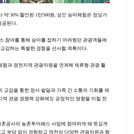
 약 30% 할인된 1만500원, 성인 승마체험은 정상가
 제공된다.
 참여를 통해 승마를 접하기 어려웠던 관광객들에
 교감하는 특별한 경험을 선사할 계획이다.
체험과 영천지역 관광자원을 연계해 체류형 관광 활
 교감을 통한 정서 발달과 가족 간 소통의 기회를 제
지역 관광 경쟁력 강화에도 긍정적인 영향을 미칠 전
최재원
슈가
박현주
[관련 기사]
[관련 기사]
[관련 기사]
SK그룹
방탄소년단
미래에셋그룹
트라움하우스5차
한남리버힐
월드빌리지
촌공사의 농촌투어패스 사업에 참여하게 돼 뜻깊게
쉽고 부담 없이 경험하고 영천의 다양한 관광자원과 함