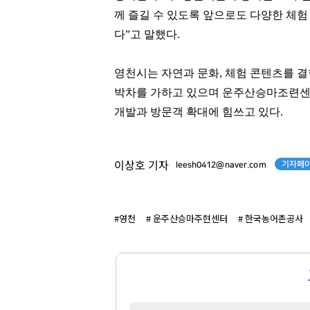
팬클럽 참여
팬클럽 참여
께 즐길 수 있도록 앞으로도 다양한 체
70
99
다”고 말했다.
영천시는 자연과 문화, 체험 콘텐츠를 
박차를 가하고 있으며 운주산승마조련센
개발과 방문객 확대에 힘쓰고 있다.
기자페이
이상호 기자
leesh0412@naver.com
#영천
# 운주산승마주현센터
# 한국농어촌공사