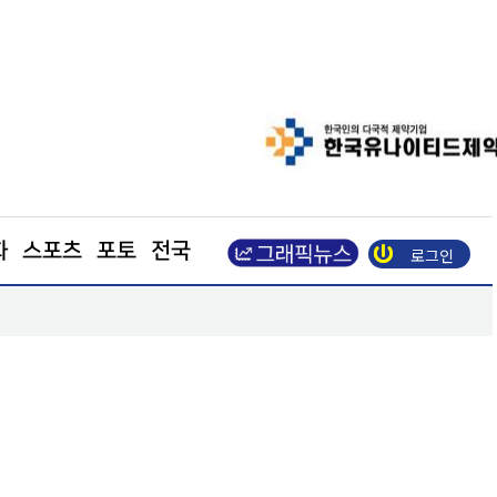
화
스포츠
포토
전국
로그인
“증시 식었나”… 개인 매수 둔화에 거래대금 1달 새 