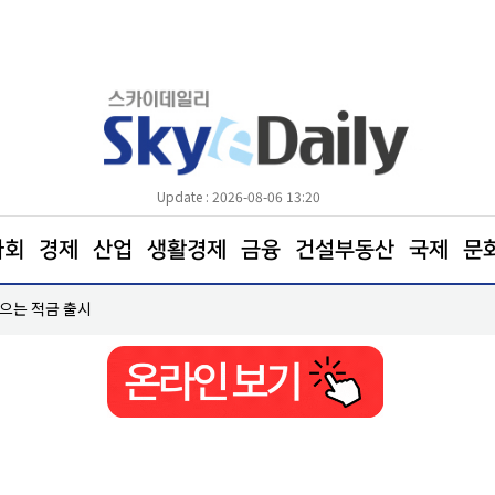
Update : 2026-08-06 13:20
사회
경제
산업
생활경제
금융
건설부동산
국제
문
모으는 적금 출시
아워홈, ‘갓석박지’ 800g 출시…1~2인 가구 공략