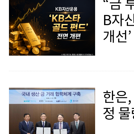
“금 
B자산
개선’
한은,
정 물