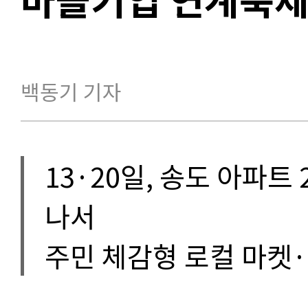
백동기 기자
13·20일, 송도 아파트
나서
주민 체감형 로컬 마켓·