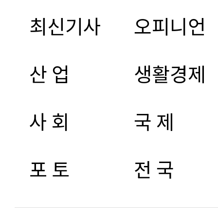
최신기사
오피니언
산 업
생활경제
사 회
국 제
포 토
전 국