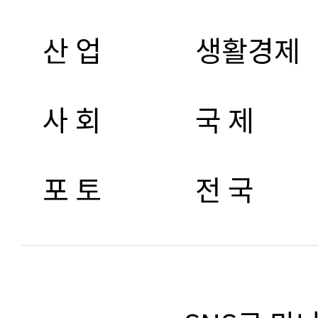
산 업
생활경제
사 회
국 제
포 토
전 국