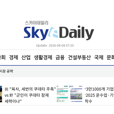
Update : 2026-08-08 07:20
사회
경제
산업
생활경제
금융
건설부동산
국제
문
 시장 공략
한병도 “국민의힘은 주택법안 처리에나 협조하라”
與 "육사, 세번의 쿠데타 주축"
“3만1000개 기
vs 野 "군인이 쿠데타 잠재
‘2025 운수업·
세력이냐"
착수