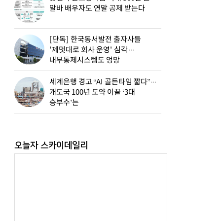
알바 배우자도 연말 공제 받는다
[단독] 한국동서발전 출자사들
'제멋대로 회사 운영' 심각…
내부통제시스템도 엉망
세계은행 경고 “AI 골든타임 짧다”…
개도국 100년 도약 이끌 ‘3대
승부수’는
오늘자 스카이데일리