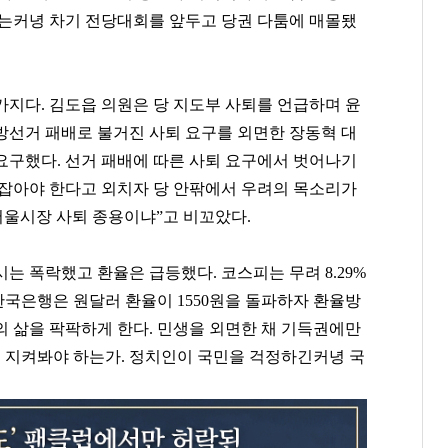
기는커녕 차기 전당대회를 앞두고 당권 다툼에 매몰됐
지다. 김도읍 의원은 당 지도부 사퇴를 언급하며 윤
방선거 패배로 불거진 사퇴 요구를 외면한 장동혁 대
요구했다. 선거 패배에 따른 사퇴 요구에서 벗어나기
로잡아야 한다고 외치자 당 안팎에서 우려의 목소리가
서울시장 사퇴 종용이냐”고 비꼬았다.
는 폭락했고 환율은 급등했다. 코스피는 무려 8.29%
한국은행은 원달러 환율이 1550원을 돌파하자 환율방
의 삶을 팍팍하게 한다. 민생을 외면한 채 기득권에만
 지켜봐야 하는가.
정치인이 국민을 걱정하긴커녕 국