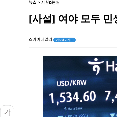
뉴스
>
사설&논설
[사설] 여야 모두 
스카이데일리
기자페이지 +