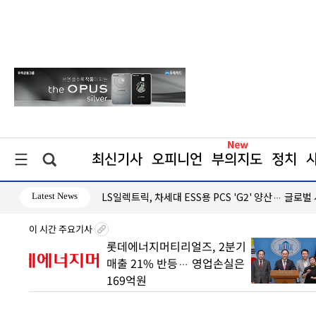
최신기사
오피니언
부의지도
정치
Latest News
·흑자 지속
LS일렉트릭, 차세대 ESS용 PCS 'G2' 양산… 글로벌
이 시간 주요기사
 빠른
롯데에너지머티리얼즈, 2분기
매출 21% 반등… 영업손실은
169억원