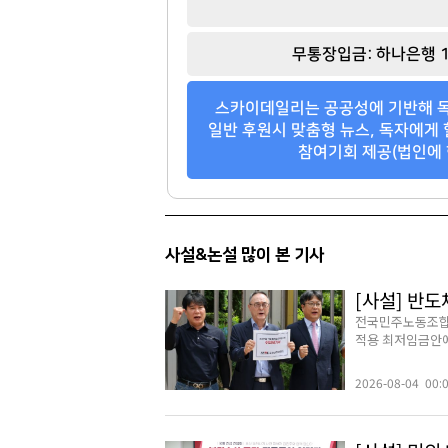
이해욱
강태영
[관련 기사]
[관련 기사]
무통장입금: 하나은행 1
DL
NH농협은행
단독주택
다가구주택 및 근린생활시설
스카이데일리는 공공성에 기반해 독
팬클럽 참여
팬클럽 참여
일반 후원시 맞춤형 뉴스, 독자에게 
참여기회 제공(법인에 
118
101
사설&논설 많이 본 기사
[사설] 반
전국민주노동조합
적용 최저임금안에 
2026-08-04 00: