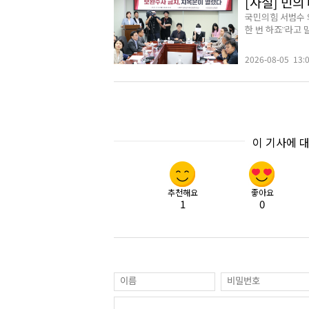
[사설] 민
국민의힘 서범수 
한 번 하죠”라고 
2026-08-05 13:
이 기사에 
추천해요
좋아요
1
0