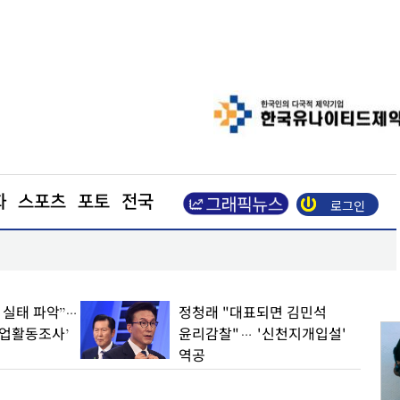
화
스포츠
포토
전국
로그인
장동혁 “부동산 지옥 만든 주범은 이재명 정권”
업 실태 파악”…
정청래 "대표되면 김민석
기업활동조사’
윤리감찰"… '신천지개입설'
역공