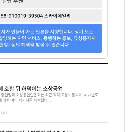
일반 후원
이환주
이국노
윤홍근
[관련 기사]
[관련 기사]
[관련 기사]
58-910019-39504 스카이데일리
KB국민은행
사이몬
제너시스 BBQ
은평뉴타운폭포동힐스테이트4-2단지
소피아도무스
지엔에스주택전시관
자가 만들어 가는 언론을 지향합니다. 정기 또는
팬클럽 참여
팬클럽 참여
팬클럽 참여
할당하는 지면 서비스, 동행하는 홍보, 유상증자시
한함) 등의 혜택을 받을 수 있습니다
83
30
364
도체 호황 뒤 허덕이는 소상공업
총연맹과 소상공인연합회는 최근 각각 고용노동부에 2027년도
대한 이의 제기서를 제출했다. ...
02:02