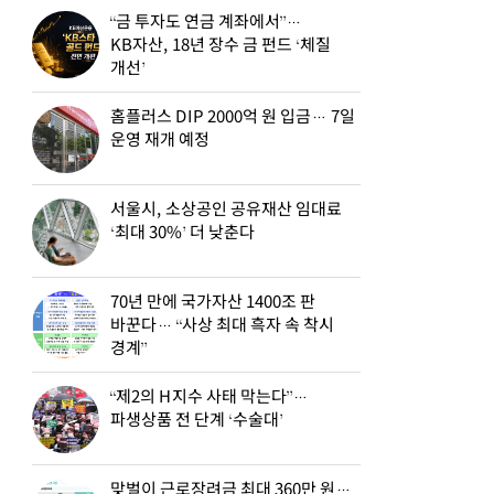
“금 투자도 연금 계좌에서”…
KB자산, 18년 장수 금 펀드 ‘체질
개선’
홈플러스 DIP 2000억 원 입금… 7일
운영 재개 예정
서울시, 소상공인 공유재산 임대료
‘최대 30%’ 더 낮춘다
70년 만에 국가자산 1400조 판
바꾼다… “사상 최대 흑자 속 착시
경계”
“제2의 H지수 사태 막는다”…
파생상품 전 단계 ‘수술대’
맞벌이 근로장려금 최대 360만 원…