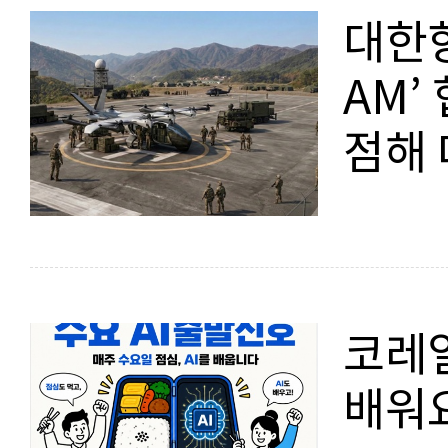
대한항
AM’
점해 
지평 
코레일
배워