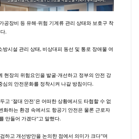
가공장비 등 유해·위험 기계류 관리 상태와 보호구 착
했다.
방시설 관리 상태, 비상대피 동선 및 통로 장애물 여
께 현장의 위험요인을 발굴·개선하고 정부의 안전 강
중심의 안전문화를 정착시켜 나갈 방침이다.
두고 ‘절대 안전’은 어떠한 상황에서도 타협할 수 없
 변화하는 환경 속에서도 항공기 안전은 물론 근로자
한상우
윤홍근
이준호
를 만들어 가겠다”고 말했다.
[관련 기사]
[관련 기사]
[관련 기사]
카카오게임즈
제너시스 BBQ
JYP엔터테인먼트
대지마을3차2단지현대홈타운
지엔에스주택전시관
아노스카운티빌라트
점검하고 개선방안을 논의한 점에서 의미가 크다”며