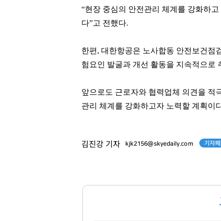
“현장 중심의 안전관리 체계를 강화하고
팬클럽 참여
팬클럽 참여
다”고 전했다.
92
85
한편, 대한항공은 노사합동 안전보건점검
험요인 발굴과 개선 활동을 지속적으로 
앞으로도 근로자와 협력업체 의견을 적극
관리 체계를 강화하고자 노력할 계획이다
기자페
김진강 기자
kjk2156@skyedaily.com