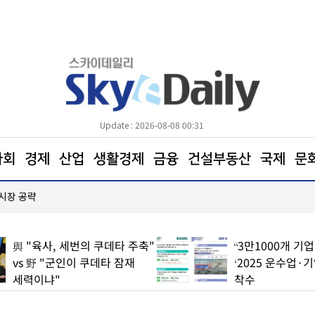
Update : 2026-08-08 00:31
사회
경제
산업
생활경제
금융
건설부동산
국제
문
 시장 공략
한병도 “국민의힘은 주택법안 처리에나 협조하라”
육사, 세번의 쿠데타 주축"
“3만1000개 기업 실태 
野 "군인이 쿠데타 잠재
‘2025 운수업·기업활동
이냐"
착수