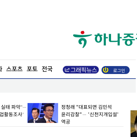
화
스포츠
포토
전국
로그인
장동혁 “부동산 지옥 만든 주범은 이재명 정권”
파악”…
정청래 "대표되면 김민석
조사’
윤리감찰"… '신천지개입설'
역공