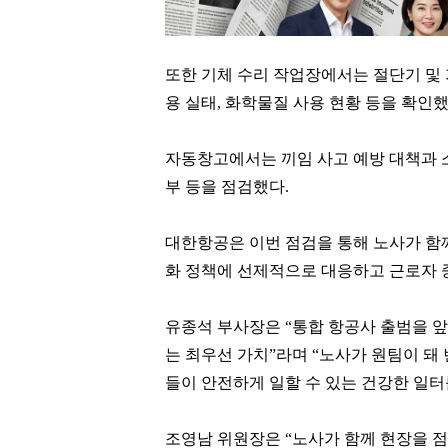
또한 기체 수리 작업장에서는 절단기 및 
용 실태, 화학물질 사용 현황 등을 확인
자동창고에서는 끼임 사고 예방 대책과 소
부 등을 점검했다.
대한항공은 이번 점검을 통해 노사가 함
화 정책에 선제적으로 대응하고 근로자 
유종석 부사장은 “통합 항공사 출범을 앞
는 최우선 가치”라며 “노사가 원팀이 돼
손흥민
백종원
들이 안전하게 일할 수 있는 건강한 일터
[관련 기사]
[관련 기사]
로스앤젤레스 FC
더본코리아
트리마제
트라움하우스 2차
조영남 위원장은 “노사가 함께 현장을 