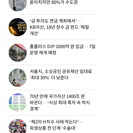
쏟아지지만 80%가 수도권
“금 투자도 연금 계좌에서”…
KB자산, 18년 장수 금 펀드 ‘체질
개선’
홈플러스 DIP 2000억 원 입금… 7일
운영 재개 예정
서울시, 소상공인 공유재산 임대료
‘최대 30%’ 더 낮춘다
70년 만에 국가자산 1400조 판
바꾼다… “사상 최대 흑자 속 착시
경계”
“제2의 H지수 사태 막는다”…
파생상품 전 단계 ‘수술대’