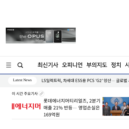
최신기사
오피니언
부의지도
정치
Latest News
·흑자 지속
LS일렉트릭, 차세대 ESS용 PCS 'G2' 양산… 글로벌
이 시간 주요기사
롯데에너지머티리얼즈, 2분기
與 "
매출 21% 반등… 영업손실은
vs 
169억원
세력