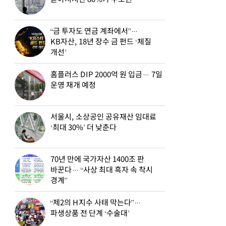
“금 투자도 연금 계좌에서”…
KB자산, 18년 장수 금 펀드 ‘체질
개선’
홈플러스 DIP 2000억 원 입금… 7일
운영 재개 예정
서울시, 소상공인 공유재산 임대료
‘최대 30%’ 더 낮춘다
70년 만에 국가자산 1400조 판
바꾼다… “사상 최대 흑자 속 착시
경계”
“제2의 H지수 사태 막는다”…
파생상품 전 단계 ‘수술대’