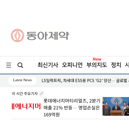
최신기사
오피니언
부의지도
정치
Latest News
·흑자 지속
LS일렉트릭, 차세대 ESS용 PCS 'G2' 양산… 글로벌
이 시간 주요기사
 빠른
롯데에너지머티리얼즈, 2분기
매출 21% 반등… 영업손실은
169억원