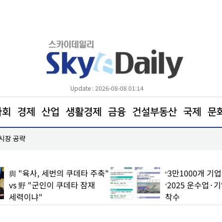
Update : 2026-08-08 01:14
사회
경제
산업
생활경제
금융
건설부동산
국제
문
 시장 공략
한병도 “국민의힘은 주택법안 처리에나 협조하라”
與 "육사, 세번의 쿠데타 주축"
“3만1000개 기
vs 野 "군인이 쿠데타 잠재
‘2025 운수업·
세력이냐"
착수