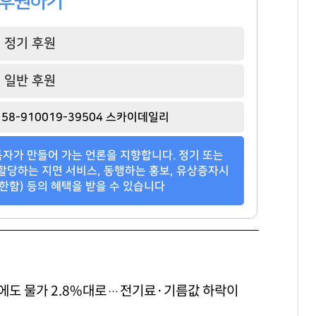
후원하기
정기 후원
일반 후원
백종원
홍명보
김재철
[관련 기사]
[관련 기사]
[관련 기사]
58-910019-39504 스카이데일리
더본코리아
대한민국 축구 국가대표팀
동원그룹
트라움하우스 2차
타워팰리스
트라움하우스3차
자가 만들어 가는 언론을 지향합니다. 정기 또는
팬클럽 참여
팬클럽 참여
팬클럽 참여
할당하는 지면 서비스, 동행하는 홍보, 유상증자시
한함) 등의 혜택을 받을 수 있습니다
85
109
100
에도 물가 2.8%대로…전기료·기름값 하락이