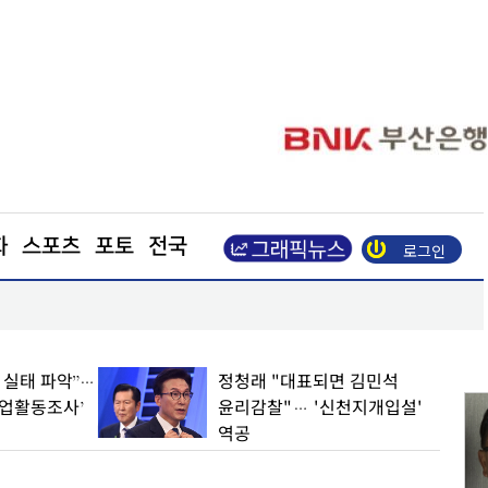
화
스포츠
포토
전국
로그인
장동혁 “부동산 지옥 만든 주범은 이재명 정권”
업 실태 파악”…
정청래 "대표되면 김민석
기업활동조사’
윤리감찰"… '신천지개입설'
역공