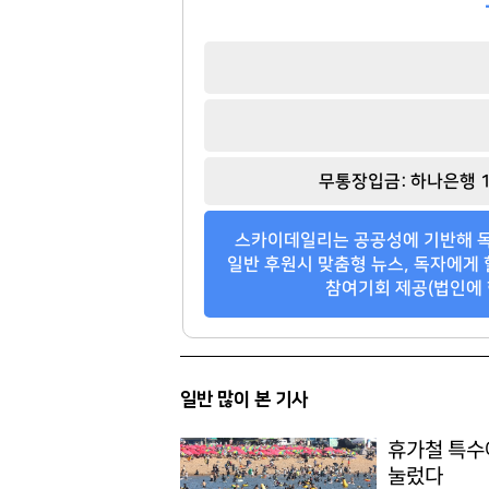
권성준
함영준
[관련 기사]
[관련 기사]
무통장입금: 하나은행 1
비아 톨레도 파스타바
오뚜기
빌딩
이니그마빌2
스카이데일리는 공공성에 기반해 독
팬클럽 참여
팬클럽 참여
일반 후원시 맞춤형 뉴스, 독자에게 
참여기회 제공(법인에 
158
379
일반 많이 본 기사
휴가철 특수
눌렀다