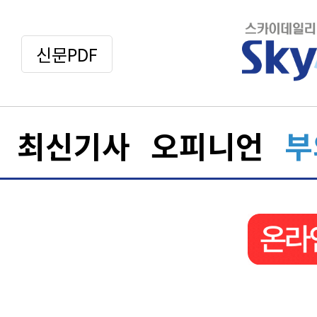
신문PDF
최신기사
오피니언
부