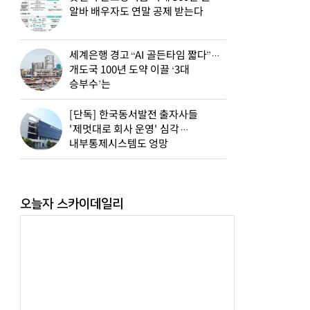
알바 배우자도 연말 공제 받는다
세계은행 경고 “AI 골든타임 짧다”…
개도국 100년 도약 이끌 ‘3대
승부수’는
[단독] 한국동서발전 출자사들
'제멋대로 회사 운영' 심각…
내부통제시스템도 엉망
오늘자 스카이데일리