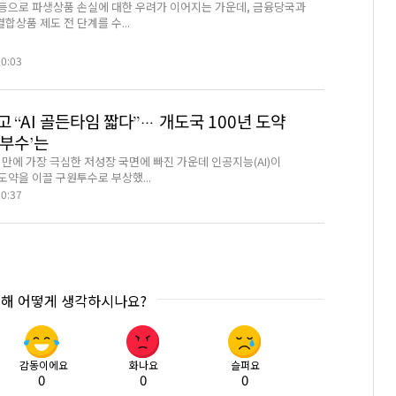
 등으로 파생상품 손실에 대한 우려가 이어지는 가운데, 금융당국과
상품 제도 전 단계를 수...
00:03
 “AI 골든타임 짧다”… 개도국 100년 도약
승부수’는
 만에 가장 극심한 저성장 국면에 빠진 가운데 인공지능(AI)이
도약을 이끌 구원투수로 부상했...
20:37
대해 어떻게 생각하시나요?
감동이에요
화나요
슬퍼요
0
0
0