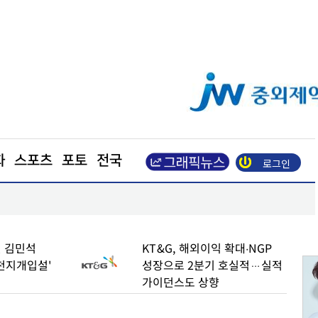
화
스포츠
포토
전국
로그인
수
엘앤에프, 2분기 출하량 역대 최대… 매출 8850억
 김민석
KT&G, 해외이익 확대∙NGP
천지개입설'
성장으로 2분기 호실적…실적
가이던스도 상향