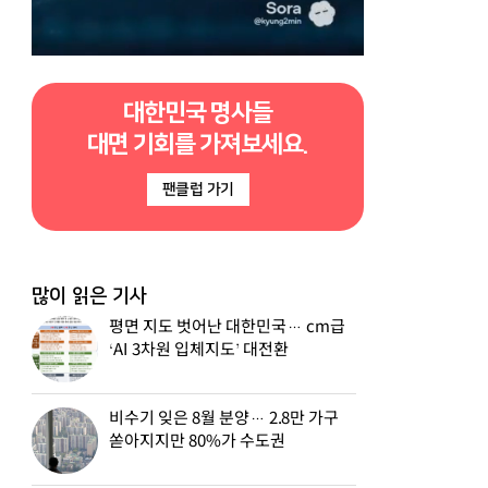
대한민국 명사들
대면 기회를 가져보세요.
팬클럽 가기
많이 읽은 기사
평면 지도 벗어난 대한민국… cm급
‘AI 3차원 입체지도’ 대전환
비수기 잊은 8월 분양… 2.8만 가구
쏟아지지만 80%가 수도권