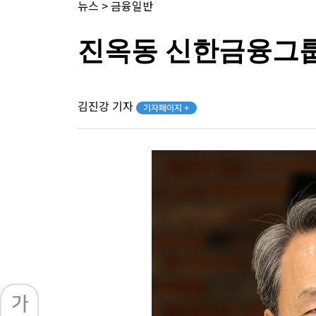
뉴스
>
금융일반
진옥동 신한금융그룹
김진강 기자
기자페이지 +