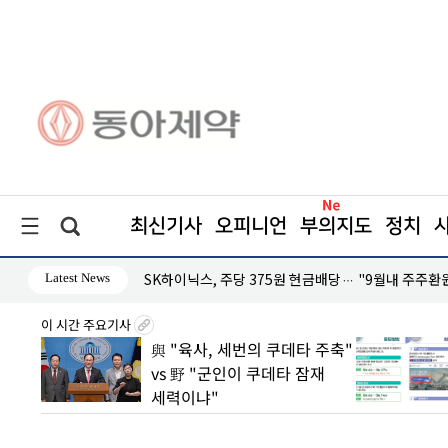
최신기사
오피니언
부의지도
정치
Latest News
대응 '미온적'
SK하이닉스, 주당 375원 현금배당… "9월내 주주환
이 시간 주요기사
2분기
與 "육사, 세번의 쿠데타 주축"
손실은
vs 野 "군인이 쿠데타 잠재
세력이냐"