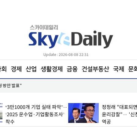
Update : 2026-08-08 22:31
사회
경제
산업
생활경제
금융
건설부동산
국제
문
원 방안 발표"
코레일, 하반기 신입사원 600명 모집… 21일까지 접
“3만1000개 기업 실태 파악”…
정청래 "대표되면
‘2025 운수업·기업활동조사’
윤리감찰"… '신
착수
역공