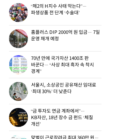
“제2의 H지수 사태 막는다”…
파생상품 전 단계 ‘수술대’
홈플러스 DIP 2000억 원 입금… 7일
운영 재개 예정
70년 만에 국가자산 1400조 판
바꾼다… “사상 최대 흑자 속 착시
경계”
서울시, 소상공인 공유재산 임대료
‘최대 30%’ 더 낮춘다
“금 투자도 연금 계좌에서”…
KB자산, 18년 장수 금 펀드 ‘체질
개선’
맞벌이 근로장려금 최대 360만 원…