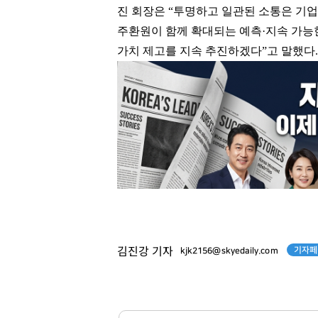
진 회장은 “투명하고 일관된 소통은 기업
주환원이 함께 확대되는 예측·지속 가능
가치 제고를 지속 추진하겠다”고 말했다.
기자페
김진강 기자
kjk2156@skyedaily.com