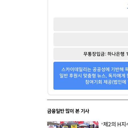
양홍석
최재원
[관련 기사]
[관련 기사]
무통장입금: 하나은행 1
대신증권
SK그룹
나인원한남
트라움하우스5차
스카이데일리는 공공성에 기반해 독
팬클럽 참여
팬클럽 참여
일반 후원시 맞춤형 뉴스, 독자에게 
참여기회 제공(법인에 
119
373
금융일반 많이 본 기사
“제2의 H지