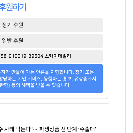
후원하기
정기 후원
일반 후원
봉중근
김태원
윤웅섭
[관련 기사]
[관련 기사]
[관련 기사]
58-910019-39504 스카이데일리
LG 트윈스
아워홈
일동제약
연세힐하우스1
부천범박힐스테이트5단지
신한엔시모
자가 만들어 가는 언론을 지향합니다. 정기 또는
팬클럽 참여
팬클럽 참여
팬클럽 참여
할당하는 지면 서비스, 동행하는 홍보, 유상증자시
한함) 등의 혜택을 받을 수 있습니다
68
70
352
수 사태 막는다”… 파생상품 전 단계 ‘수술대’