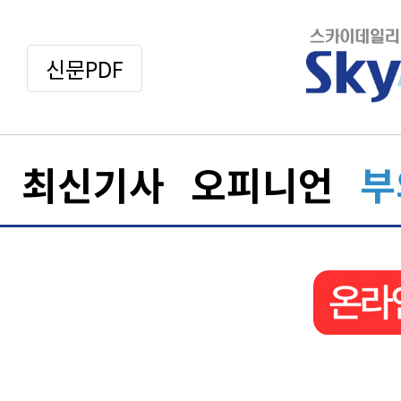
신문PDF
최신기사
오피니언
부