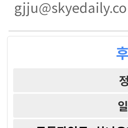
gjju@skyedaily.c
후
일