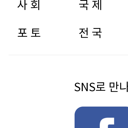
사 회
국 제
포 토
전 국
SNS로 만