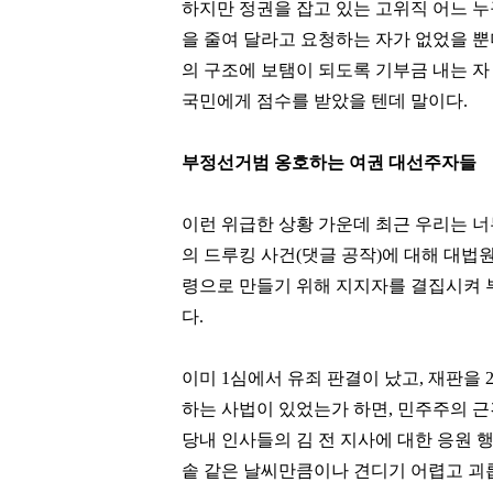
하지만 정권을 잡고 있는 고위직 어느 
을 줄여 달라고 요청하는 자가 없었을 
의 구조에 보탬이 되도록 기부금 내는 자
국민에게 점수를 받았을 텐데 말이다.
부정선거범 옹호하는 여권 대선주자들
이런 위급한 상황 가운데 최근 우리는 
의 드루킹 사건(댓글 공작)에 대해 대법
령으로 만들기 위해 지지자를 결집시켜 부
다.
정동원
김범수
[관련 기사]
[관련 기사]
이미 1심에서 유죄 판결이 났고, 재판을 
쇼플레이엔터테인먼트
카카오
건물
로덴하우스 웨스트빌리지
하는 사법이 있었는가 하면, 민주주의 
당내 인사들의 김 전 지사에 대한 응원 
팬클럽 참여
팬클럽 참여
솥 같은 날씨만큼이나 견디기 어렵고 괴
76
294