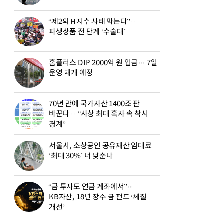
“제2의 H지수 사태 막는다”…
파생상품 전 단계 ‘수술대’
홈플러스 DIP 2000억 원 입금… 7일
운영 재개 예정
70년 만에 국가자산 1400조 판
바꾼다… “사상 최대 흑자 속 착시
경계”
서울시, 소상공인 공유재산 임대료
‘최대 30%’ 더 낮춘다
“금 투자도 연금 계좌에서”…
KB자산, 18년 장수 금 펀드 ‘체질
개선’