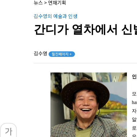
뉴스
>
연재기획
김수영의 예술과 인생
간디가 열차에서 신발
김수영
필진페이지 +
인
모
h
자
알
로
유