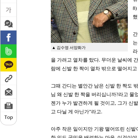
8
했
간
는
▲ 김수영 서양화가
라
을 가려고 열차를 탔다. 무더운 날씨에 
람에 신발 한 짝이 열차 밖으로 떨어지고
그때 간디는 별안간 남은 신발 한 짝도 
님 왜 신발 한 짝을 버리십니까?라고 물었
젠가 누가 발견하게 될 것이고, 그가 신발
고 다닐 게 아닌가”라고.
아주 작은 일이지만 기왕 떨어뜨린 신발
한 인도 국민을 배려하는 마음, 이것이