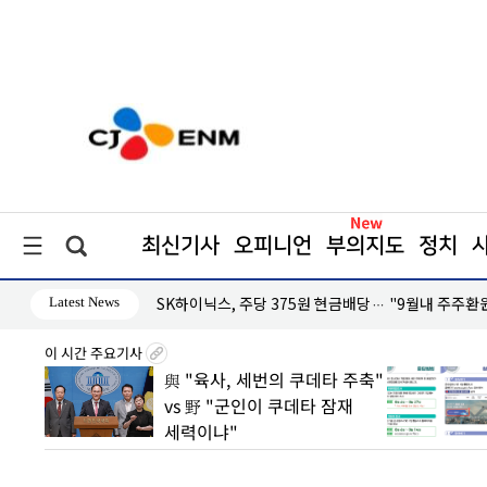
최신기사
오피니언
부의지도
정치
Latest News
대응 '미온적'
SK하이닉스, 주당 375원 현금배당… "9월내 주주환
이 시간 주요기사
2분기
與 "육사, 세번의 쿠데타 주축"
손실은
vs 野 "군인이 쿠데타 잠재
세력이냐"