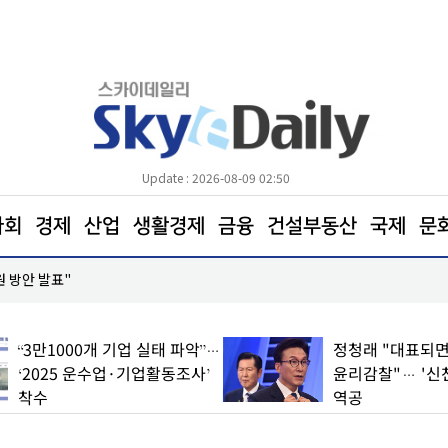
Update : 2026-08-09 02:50
사회
경제
산업
생활경제
금융
건설부동산
국제
문
원 방안 발표"
코레일, 하반기 신입사원 600명 모집… 21일까지 접
“3만1000개 기업 실태 파악”…
정청래 "대표되면
‘2025 운수업·기업활동조사’
윤리감찰"… '신
착수
역공