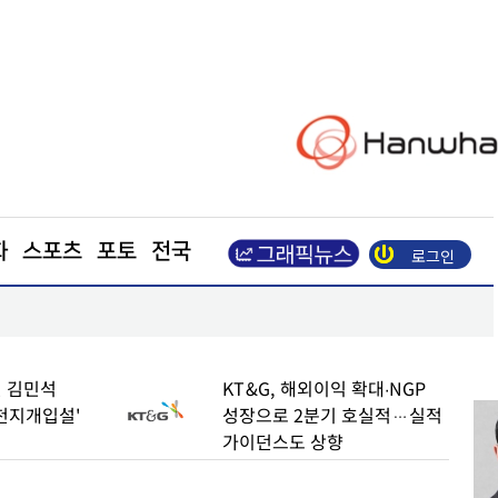
화
스포츠
포토
전국
로그인
수
엘앤에프, 2분기 출하량 역대 최대… 매출 8850억
 김민석
KT&G, 해외이익 확대∙NGP
천지개입설'
성장으로 2분기 호실적…실적
가이던스도 상향