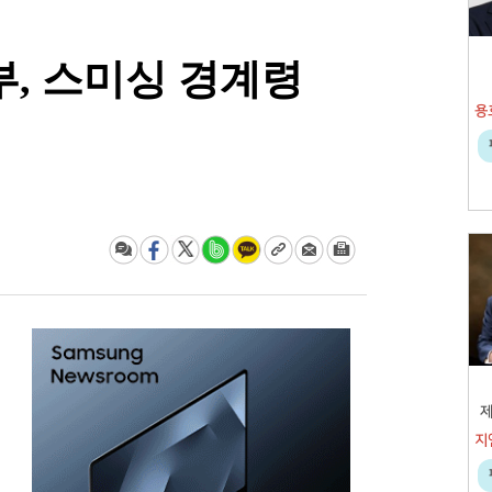
부, 스미싱 경계령
제