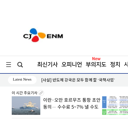
최신기사
오피니언
부의지도
정치
Latest News
[단독] ‘급변하는 기상’… 보다 안전한 하늘길 열
이 시간 주요기사
 초안
70년 만에 국가자산 1400조 판
 수도
바꾼다… “사상 최대 흑자 속
착시 경계”