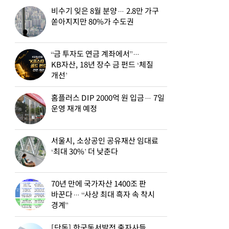
비수기 잊은 8월 분양… 2.8만 가구
쏟아지지만 80%가 수도권
“금 투자도 연금 계좌에서”…
KB자산, 18년 장수 금 펀드 ‘체질
개선’
홈플러스 DIP 2000억 원 입금… 7일
운영 재개 예정
서울시, 소상공인 공유재산 임대료
‘최대 30%’ 더 낮춘다
70년 만에 국가자산 1400조 판
바꾼다… “사상 최대 흑자 속 착시
경계”
[단독] 한국동서발전 출자사들