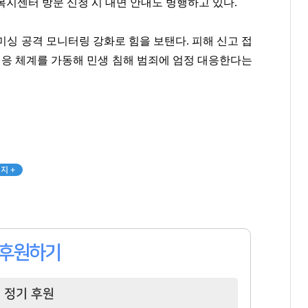
지센터 방문 신청 시 대면 안내도 병행하고 있다.
김고은
정상혁
권성준
 스미싱 공격 모니터링 강화로 힘을 보탠다. 피해 신고 접
[관련 기사]
[관련 기사]
[관련 기사]
대응 체계를 가동해 민생 침해 범죄에 엄정 대응한다는
BH엔터테인먼트
신한은행
비아 톨레도 파스타바
아페르한강
아크로리버파크
빌딩
팬클럽 참여
팬클럽 참여
팬클럽 참여
81
346
158
지 +
후원하기
정기 후원