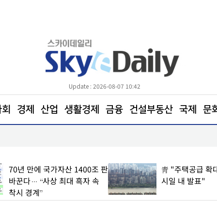
Update : 2026-08-07 10:42
사회
경제
산업
생활경제
금융
건설부동산
국제
문
린다
삼전닉스 소액주주들, 270조 환원 공식 요구… 
철회해야"
靑 "주택공급 확대 방안, 빠른
롯데에너지머티리
시일 내 발표"
매출 21% 반등
169억원