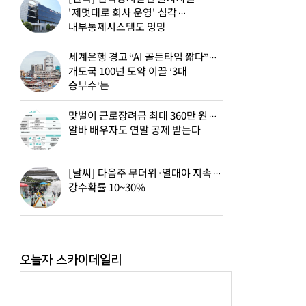
'제멋대로 회사 운영' 심각…
내부통제시스템도 엉망
세계은행 경고 “AI 골든타임 짧다”…
개도국 100년 도약 이끌 ‘3대
승부수’는
맞벌이 근로장려금 최대 360만 원…
알바 배우자도 연말 공제 받는다
[날씨] 다음주 무더위·열대야 지속…
강수확률 10~30%
오늘자 스카이데일리