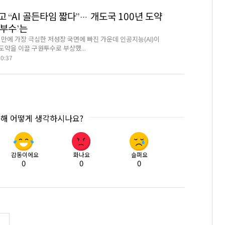
 “AI 골든타임 짧다”… 개도국 100년 도약
승부수’는
 만에 가장 극심한 저성장 국면에 빠진 가운데 인공지능(AI)이
도약을 이끌 구원투수로 부상했...
20:37
대해 어떻게 생각하시나요?
감동이에요
화나요
슬퍼요
0
0
0