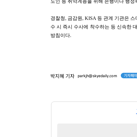
노인 등 취약계층을 위해 은행이나 행정복
봉중근
이준호
경찰청, 금감원, KISA 등 관계 기관은
[관련 기사]
[관련 기사]
수 시 즉시 수사에 착수하는 등 신속한 
LG 트윈스
JYP엔터테인먼트
연세힐하우스1
아노스카운티빌라트
방침이다.
팬클럽 참여
팬클럽 참여
68
296
기자페이
박지혜 기자
parkjh@skyedaily.com