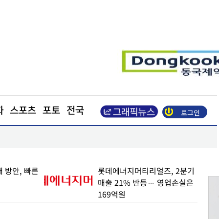
화
스포츠
포토
전국
로그인
"영업이익 N% 성과급
도심 달구는 폭염… 아스팔트를 식혀라
얼즈, 2분기
與 "육사, 세번의 쿠데타 주축"
… 영업손실은
vs 野 "군인이 쿠데타 잠재
세력이냐"