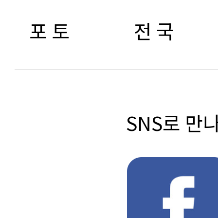
포 토
전 국
SNS로 만