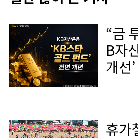
“금 
B자산
개선’
휴가철