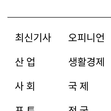
최신기사
오피니언
산 업
생활경제
사 회
국 제
포 토
전 국