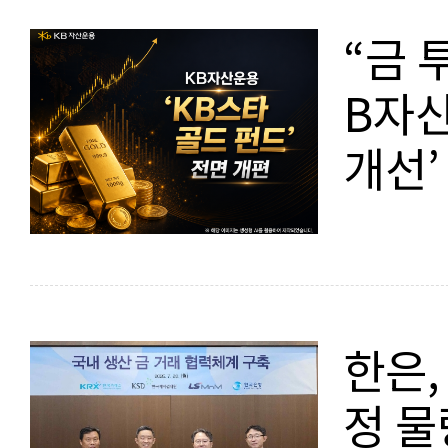
“금 
B자산
개선’
한은,
정 물