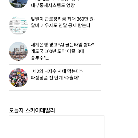
내부통제시스템도 엉망
맞벌이 근로장려금 최대 360만 원…
알바 배우자도 연말 공제 받는다
세계은행 경고 “AI 골든타임 짧다”…
개도국 100년 도약 이끌 ‘3대
승부수’는
“제2의 H지수 사태 막는다”…
파생상품 전 단계 ‘수술대’
오늘자 스카이데일리