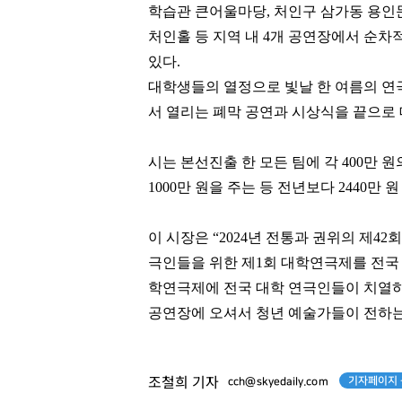
학습관 큰어울마당
,
처인구 삼가동 용인
처인홀 등 지역 내
4
개 공연장에서 순차
있다
.
대학생들의 열정으로 빛날 한 여름의 연
서 열리는 폐막 공연과 시상식을 끝으로
시는 본선진출 한 모든 팀에 각
400
만 원
1000
만 원을 주는 등 전년보다
2440
만 원
이 시장은
“2024
년 전통과 권위의 제
42
회
최재원
김범수
극인들을 위한 제
1
회 대학연극제를 전국
[관련 기사]
[관련 기사]
학연극제에 전국 대학 연극인들이 치열하
SK그룹
카카오
트라움하우스5차
로덴하우스 웨스트빌리지
공연장에 오셔서 청년 예술가들이 전하
팬클럽 참여
팬클럽 참여
373
294
기자페이지 
조철희 기자
cch@skyedaily.com