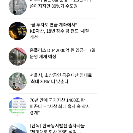
비수기 잊은 8월 분양… 2.8만 가구
쏟아지지만 80%가 수도권
“금 투자도 연금 계좌에서”…
KB자산, 18년 장수 금 펀드 ‘체질
개선’
홈플러스 DIP 2000억 원 입금… 7일
운영 재개 예정
서울시, 소상공인 공유재산 임대료
‘최대 30%’ 더 낮춘다
70년 만에 국가자산 1400조 판
바꾼다… “사상 최대 흑자 속 착시
경계”
[단독] 한국동서발전 출자사들
'제멋대로 회사 운영' 심각…