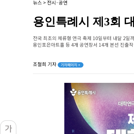
뉴스
>
전시·공연
용인특례시 제3회 대
전국 최초의 체류형 연극 축제 10일부터 내달 2일
용인포은아트홀 등 4개 공연장서 14개 본선 진출작
조철희 기자
기자페이지 +