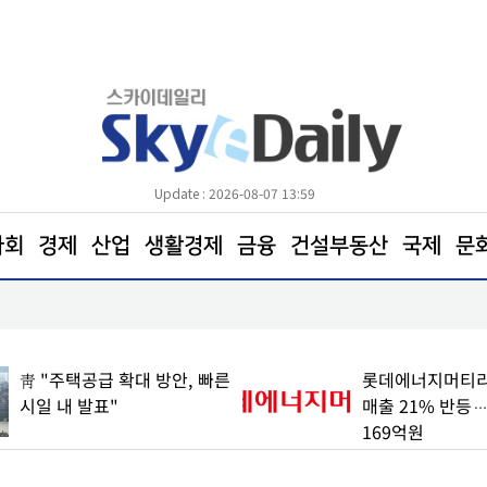
Update : 2026-08-07 13:59
사회
경제
산업
생활경제
금융
건설부동산
국제
문
서초구, 국가유공자 30여 명에 장수사진 선물
靑 "주택공급 확대 방안, 빠른
롯데에너지머티리
시일 내 발표"
매출 21% 반등
169억원