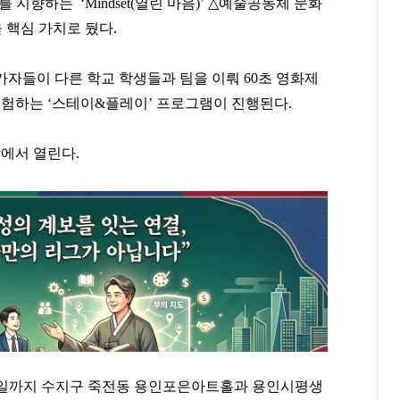
도를 지향하는
‘
Mindset(
열린 마음
)’
△
예술공동체 문화
 핵심 가치로 뒀다
.
가자들이 다른 학교 학생들과 팀을 이뤄
60
초 영화제
 경험하는
‘
스테이
&
플레이
’
프로그램이 진행된다
.
에서 열린다
.
일까지 수지구 죽전동 용인포은아트홀과 용인시평생