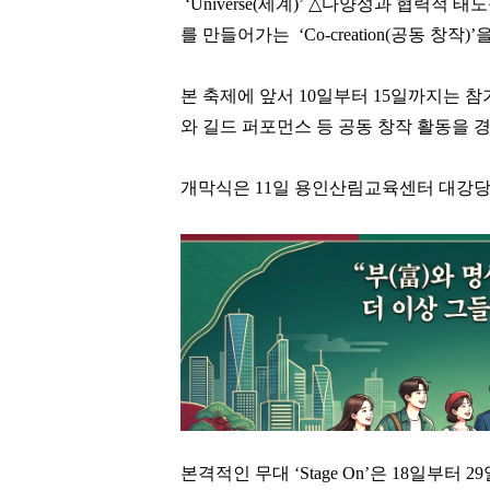
‘
Universe(
세계
)’
△
다양성과 협력적 태
를 만들어가는
‘
Co-creation(
공동 창작
)
’
을
본 축제에 앞서
10
일부터
15
일까지는 참
와 길드 퍼포먼스 등 공동 창작 활동을
개막식은
11
일 용인산림교육센터 대강당
본격적인 무대
‘Stage On
’
은
18
일부터
29