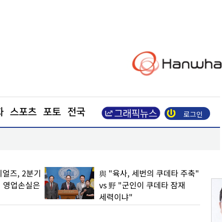
화
스포츠
포토
전국
로그인
장기요양 수급자 10명 중 7명 "아파도 살던 집에서"
얼즈, 2분기
與 "육사, 세번의 쿠데타 주축"
… 영업손실은
vs 野 "군인이 쿠데타 잠재
세력이냐"