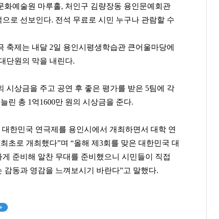
문화예술원 마루홀
,
처인구 김량장동 용인문예회관
적으로 선보인다
.
전석 무료로 시민 누구나 관람할 수
극 축제는 내달
2
일
용인시평생학습관 큰어울마당에
 대단원의 막을 내린다
.
의 시상금을 주고
공연 후 좋은 평가를 받은
5
팀에 각
 늘린 총
1
억
1600
만 원의 시상금을 준다
.
 대한민국 연극제를 용인시에서 개최하면서 대학 연
이준용
한상우
함영준
 최초로 개최했다
”
며
“
올해 제
3
회를 맞은 대한민국 대
[관련 기사]
[관련 기사]
[관련 기사]
게 준비해 알찬 무대를 준비했으니 시민들이 직접
DL
카카오게임즈
오뚜기
주택
대지마을3차2단지현대홈타운
이니그마빌2
는 감동과 영감을 느껴보시기 바란다
”
고 말했다
.
팬클럽 참여
팬클럽 참여
팬클럽 참여
120
116
379
+