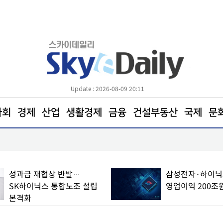
Update : 2026-08-09 20:11
사회
경제
산업
생활경제
금융
건설부동산
국제
문
전통시장 ‘신선도 지키기’안간힘
성과급 재협상 반발…
삼성전자·하이닉스
SK하이닉스 통합노조 설립
영업이익 200조
본격화