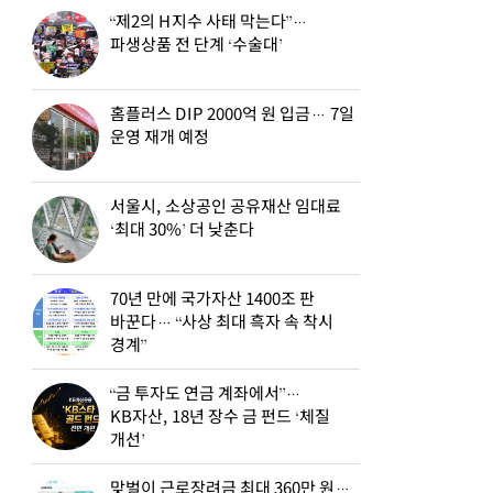
“제2의 H지수 사태 막는다”…
파생상품 전 단계 ‘수술대’
홈플러스 DIP 2000억 원 입금… 7일
운영 재개 예정
서울시, 소상공인 공유재산 임대료
‘최대 30%’ 더 낮춘다
70년 만에 국가자산 1400조 판
바꾼다… “사상 최대 흑자 속 착시
경계”
“금 투자도 연금 계좌에서”…
KB자산, 18년 장수 금 펀드 ‘체질
개선’
맞벌이 근로장려금 최대 360만 원…