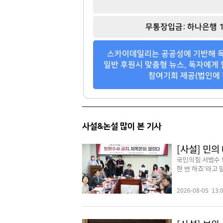
박창훈
정동원
[관련 기사]
[관련 기사]
무통장입금: 하나은행 1
신한카드
쇼플레이엔터테인먼트
일산두산위브더제니스
건물
스카이데일리는 공공성에 기반해 독
팬클럽 참여
팬클럽 참여
일반 후원시 맞춤형 뉴스, 독자에게 
참여기회 제공(법인에 
114
76
사설&논설 많이 본 기사
[사설] 민
국민의힘 서범수 
한 번 하죠”라고 
2026-08-05 13: