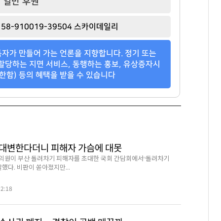
일반 후원
허희수
이해욱
백종원
[관련 기사]
[관련 기사]
[관련 기사]
58-910019-39504 스카이데일리
SPC그룹
DL
더본코리아
한남더힐
단독주택
트라움하우스 2차
자가 만들어 가는 언론을 지향합니다. 정기 또는
팬클럽 참여
팬클럽 참여
팬클럽 참여
할당하는 지면 서비스, 동행하는 홍보, 유상증자시
한함) 등의 혜택을 받을 수 있습니다
117
118
85
의 대변한다더니 피해자 가슴에 대못
의원이 부산 돌려차기 피해자를 초대한 국회 간담회에서“돌려차기
말했다. 비판이 쏟아졌지만...
02:18