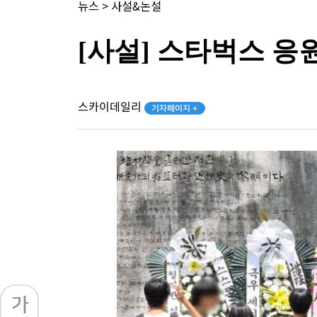
뉴스
>
사설&논설
[사설] 스타벅스 응
스카이데일리
기자페이지 +