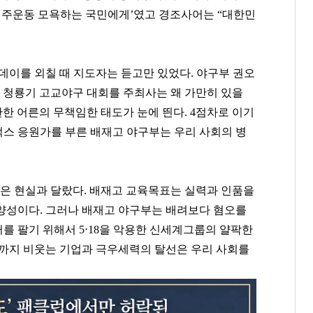
‘민주운동 모욕하는 국민에게’였고 경조사어는 “대한민
데이를 외칠 때 지도자는 듣고만 있었다. 야구부 권오
? 청룡기 고교야구 대회를 주최사는 왜 가만히 있을
관한 어른의 무책임한 태도가 눈에 띈다. 4점차로 이기
스 응원가를 부른 배재고 야구부는 우리 사회의 병
훈은 현실과 달랐다. 배재고 교육목표는 실력과 인품을
양성이다. 그러나 배재고 야구부는 배려보다 혐오를
를 팔기 위해서 5⋅18을 악용한 신세계그룹의 얄팍한
생까지 비웃는 기업과 극우세력의 탈선은 우리 사회를