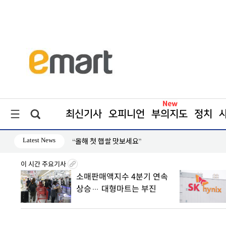
최신기사
오피니언
부의지도
정치
Latest News
“올해 첫 햅쌀 맛보세요”
이 시간 주요기사
 산하
소매판매액지수 4분기 연속
상승… 대형마트는 부진