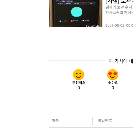
[사설] 보
검사의 보완 수사
형사소송법 개정안
2026-08-05 00:
이 기사에 
추천해요
좋아요
0
0