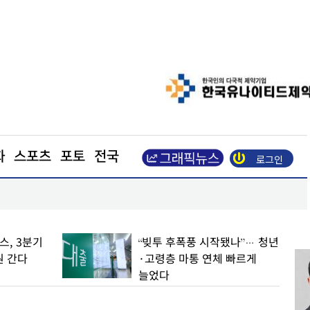
화
스포츠
포토
전국
로그인
광복절 앞두고 활짝 핀 나라꽃
, 3분기
“빚투 후폭풍 시작됐나”… 청년
원 간다
·고령층 마통 연체 빠르게
늘었다