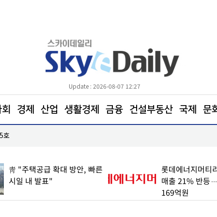
Update : 2026-08-07 12:27
사회
경제
산업
생활경제
금융
건설부동산
국제
문
5호
서울시, 신촌 마포3구역 재개발 재시동… 42층·29
靑 "주택공급 확대 방안, 빠른
롯데에너지머티리
시일 내 발표"
매출 21% 반등
169억원