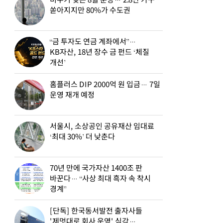
비수기 잊은 8월 분양… 2.8만 가구
쏟아지지만 80%가 수도권
“금 투자도 연금 계좌에서”…
KB자산, 18년 장수 금 펀드 ‘체질
개선’
홈플러스 DIP 2000억 원 입금… 7일
운영 재개 예정
서울시, 소상공인 공유재산 임대료
‘최대 30%’ 더 낮춘다
70년 만에 국가자산 1400조 판
바꾼다… “사상 최대 흑자 속 착시
경계”
[단독] 한국동서발전 출자사들
'제멋대로 회사 운영' 심각…