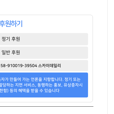
후원하기
정기 후원
일반 후원
허영인
허희수
이해욱
[관련 기사]
[관련 기사]
[관련 기사]
58-910019-39504 스카이데일리
SPC그룹
SPC그룹
DL
상지리츠빌카일룸2
한남더힐
단독주택
자가 만들어 가는 언론을 지향합니다. 정기 또는
팬클럽 참여
팬클럽 참여
팬클럽 참여
할당하는 지면 서비스, 동행하는 홍보, 유상증자시
한함) 등의 혜택을 받을 수 있습니다
377
117
118