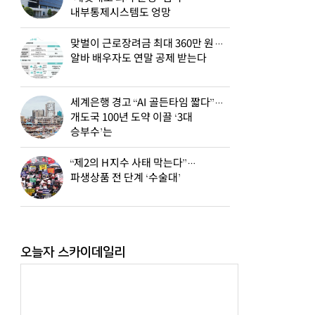
내부통제시스템도 엉망
맞벌이 근로장려금 최대 360만 원…
알바 배우자도 연말 공제 받는다
세계은행 경고 “AI 골든타임 짧다”…
개도국 100년 도약 이끌 ‘3대
승부수’는
“제2의 H지수 사태 막는다”…
파생상품 전 단계 ‘수술대’
오늘자 스카이데일리