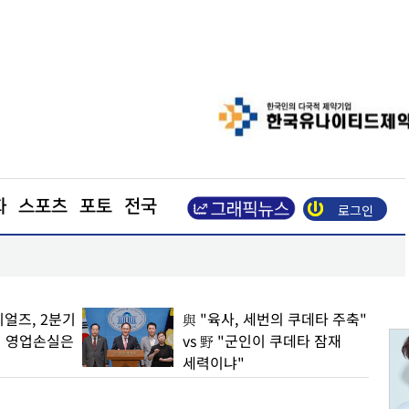
화
스포츠
포토
전국
로그인
8가구 공급
네이버 2분기 매출 3조3888억 원… 역대 최대 분기
얼즈, 2분기
與 "육사, 세번의 쿠데타 주축"
… 영업손실은
vs 野 "군인이 쿠데타 잠재
세력이냐"