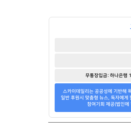
정상혁
박창훈
[관련 기사]
[관련 기사]
무통장입금: 하나은행 1
신한은행
신한카드
아크로리버파크
일산두산위브더제니스
스카이데일리는 공공성에 기반해 독
팬클럽 참여
팬클럽 참여
일반 후원시 맞춤형 뉴스, 독자에게 
참여기회 제공(법인에 
346
114