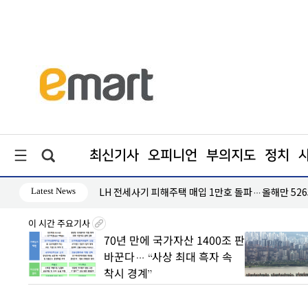
최신기사
오피니언
부의지도
정치
Latest News
LH 전세사기 피해주택 매입 1만호 돌파…올해만 526
이 시간 주요기사
8월7일
70년 만에 국가자산 1400조 판
丑
바꾼다… “사상 최대 흑자 속
착시 경계”