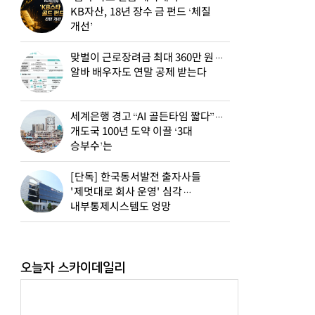
KB자산, 18년 장수 금 펀드 ‘체질
개선’
맞벌이 근로장려금 최대 360만 원…
알바 배우자도 연말 공제 받는다
세계은행 경고 “AI 골든타임 짧다”…
개도국 100년 도약 이끌 ‘3대
승부수’는
[단독] 한국동서발전 출자사들
'제멋대로 회사 운영' 심각…
내부통제시스템도 엉망
오늘자 스카이데일리