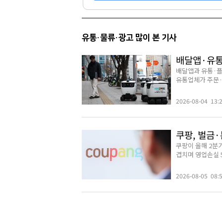
유통·물류·광고 많이 본 기사
배달앱·유통
배달앱과 유통·플
유통업체가 주문·
2026-08-04 13:
쿠팡, 벌금·
쿠팡이 올해 2분
겹치며 영업손실 5
2026-08-05 08: