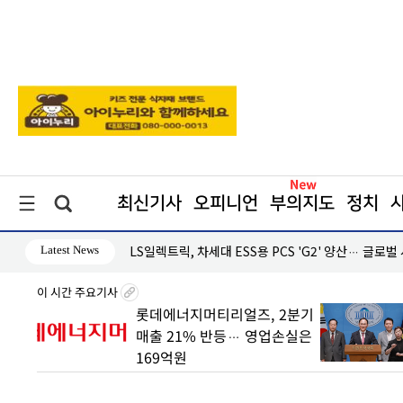
최신기사
오피니언
부의지도
정치
Latest News
·흑자 지속
LS일렉트릭, 차세대 ESS용 PCS 'G2' 양산… 글로벌
이 시간 주요기사
2분기
與 "육사, 세번의 쿠데타 주축"
손실은
vs 野 "군인이 쿠데타 잠재
세력이냐"