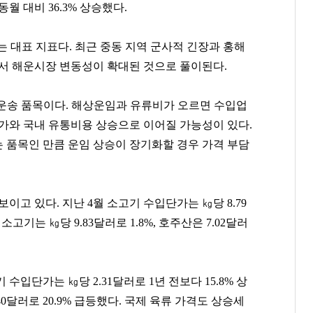
 동월 대비
36.3%
상승했다
.
는 대표 지표다
.
최근 중동 지역 군사적 긴장과 홍해
서 해운시장 변동성이 확대된 것으로 풀이된다
.
운송 품목이다
.
해상운임과 유류비가 오르면 수입업
가와 국내 유통비용 상승으로 이어질 가능성이 있다
.
 품목인 만큼 운임 상승이 장기화할 경우 가격 부담
 보이고 있다
.
지난
4
월 소고기 수입단가는
㎏
당
8.79
 소고기는
㎏
당
9.83
달러로
1.8%,
호주산은
7.02
달러
기 수입단가는
㎏
당
2.31
달러로
1
년 전보다
15.8%
상
40
달러로
20.9%
급등했다
.
국제 육류 가격도 상승세