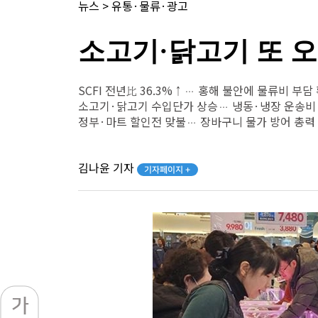
뉴스
>
유통·물류·광고
소고기·닭고기 또 
SCFI 전년比 36.3%↑… 홍해 불안에 물류비 부담
소고기·닭고기 수입단가 상승… 냉동·냉장 운송비
정부·마트 할인전 맞불… 장바구니 물가 방어 총력
김나윤 기자
기자페이지 +