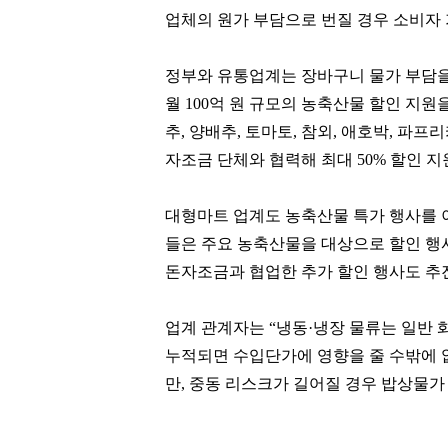
업체의 원가 부담으로 번질 경우 소비자 
정부와 유통업계는 장바구니 물가 부담을
월
100
억 원 규모의 농축산물 할인 지원
추
,
양배추
,
토마토
,
참외
,
애호박
,
파프리
이만득
김태원
자조금 단체와 협력해 최대
50%
할인 지
[관련 기사]
[관련 기사]
삼천리그룹
아워홈
노블하임
부천범박힐스테이트5단지
대형마트 업계도 농축산물 특가 행사를 
들은 주요 농축산물을 대상으로 할인 행
팬클럽 참여
팬클럽 참여
돈자조금과 협업한 추가 할인 행사도 추
98
70
업계 관계자는
“
냉동
·
냉장 물류는 일반 
누적되면 수입단가에 영향을 줄 수밖에 
만
,
중동 리스크가 길어질 경우 밥상물가