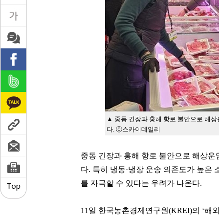
▲ 중동 긴장과 홍해 항로 불안으로 해상
다. ⓒ스카이데일리
중동 긴장과 홍해 항로 불안으로 해상운
다
.
특히 냉동
·
냉장 운송 의존도가 높은 
를 자극할 수 있다는 우려가 나온다
.
11
일 한국농촌경제연구원
(KREI)
의
‘
해외