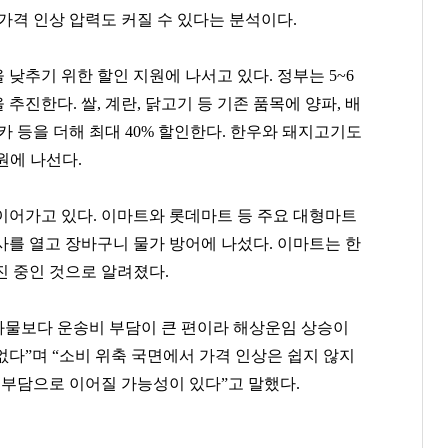
가격 인상 압력도 커질 수 있다는 분석이다
.
 낮추기 위한 할인 지원에 나서고 있다
.
정부는
5~6
을 추진한다
.
쌀
,
계란
,
닭고기 등 기존 품목에 양파
,
배
카 등을 더해 최대
40%
할인한다
.
한우와 돼지고기도
권성준
백종원
곽달원
원에 나선다
.
[관련 기사]
[관련 기사]
[관련 기사]
비아 톨레도 파스타바
더본코리아
HK이노엔
빌딩
트라움하우스 2차
서초호반써밋
이어가고 있다
.
이마트와 롯데마트 등 주요 대형마트
사를 열고 장바구니 물가 방어에 나섰다
.
이마트는 한
팬클럽 참여
팬클럽 참여
팬클럽 참여
진 중인 것으로 알려졌다
.
158
85
107
화물보다 운송비 부담이 큰 편이라 해상운임 상승이
없다
”
며
“
소비 위축 국면에서 가격 인상은 쉽지 않지
 부담으로 이어질 가능성이 있다
”
고 말했다
.