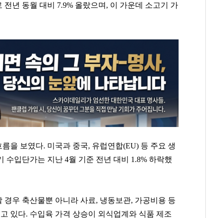
로 전년 동월 대비
7.9%
올랐으며
,
이 가운데 소고기 가
흐름을 보였다
.
미국과 중국
,
유럽연합
(EU)
등 주요 생
기 수입단가는 지난
4
월 기준 전년 대비
1.8%
하락했
 경우 축산물뿐 아니라 사료
,
냉동보관
,
가공비용 등
보고 있다
.
수입육 가격 상승이 외식업계와 식품 제조