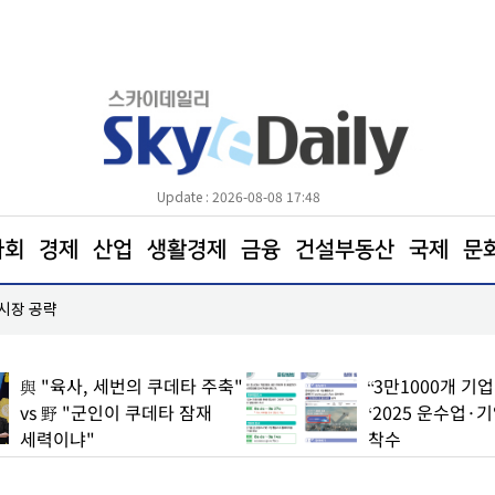
Update : 2026-08-08 17:48
사회
경제
산업
생활경제
금융
건설부동산
국제
문
 시장 공략
한병도 “국민의힘은 주택법안 처리에나 협조하라”
“3만1000개 기업 실태 파악”…
정청래 "대표되면
‘2025 운수업·기업활동조사’
윤리감찰"… '신
착수
역공