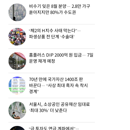
비수기 잊은 8월 분양… 2.8만 가구
쏟아지지만 80%가 수도권
“제2의 H지수 사태 막는다”…
파생상품 전 단계 ‘수술대’
홈플러스 DIP 2000억 원 입금… 7일
운영 재개 예정
70년 만에 국가자산 1400조 판
바꾼다… “사상 최대 흑자 속 착시
경계”
서울시, 소상공인 공유재산 임대료
‘최대 30%’ 더 낮춘다
“금 투자도 연금 계좌에서”…