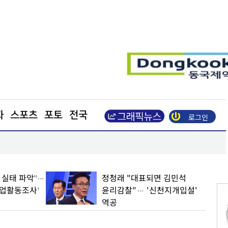
화
스포츠
포토
전국
로그인
장동혁 “부동산 지옥 만든 주범은 이재명 정권”
 김민석
KT&G, 해외이익 확대∙NGP
천지개입설'
성장으로 2분기 호실적…실적
가이던스도 상향