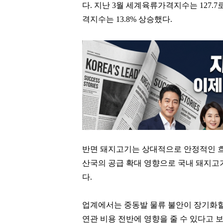
다
.
지난
3
월 세계육류가격지수는
127.7
격지수는
13.8%
상승했다
.
반면 돼지고기는 상대적으로 안정적인 
산국의 공급 확대 영향으로 국내 돼지고
다
.
업계에서는 중동발 물류 불안이 장기화할
연관 비용 전반에 영향을 줄 수 있다고 