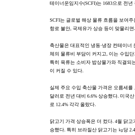
테이너운임지수
(SCFI)
는
1683
으로 전년
SCFI
는 글로벌 해상 물류 흐름을 보여주
항로 불안
,
국제유가 상승 등이 맞물리면
축산물은 대표적인 냉동
·
냉장 컨테이너 
체의 물류비 부담이 커지고
,
이는 수입단
특히 육류는 소비자 밥상물가와 직결되는
이 커질 수 있다
.
실제 주요 수입 축산물 가격은 오름세를
달러로 전년 대비
6.6%
상승했다
.
미국산
로
12.4%
각각 올랐다
.
닭고기 가격 상승폭은 더 컸다
. 4
월 닭고
승했다
.
특히 브라질산 닭고기는
㎏
당
2.