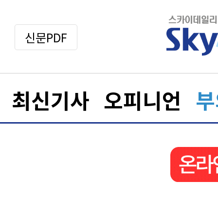
신문PDF
최신기사
오피니언
부