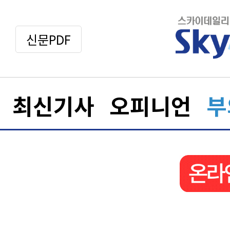
신문PDF
최신기사
오피니언
부