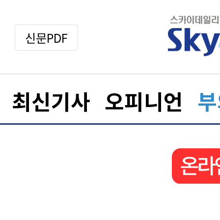
신문PDF
최신기사
오피니언
부