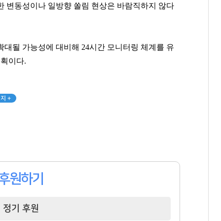
한 변동성이나 일방향 쏠림 현상은 바람직하지 않다
확대될 가능성에 대비해 24시간 모니터링 체계를 유
방준혁
양홍석
김고은
계획이다.
[관련 기사]
[관련 기사]
[관련 기사]
넷마블
대신증권
BH엔터테인먼트
주택
나인원한남
아페르한강
지 +
팬클럽 참여
팬클럽 참여
팬클럽 참여
349
119
81
후원하기
정기 후원