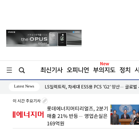
최신기사
오피니언
부의지도
정치
Latest News
·흑자 지속
LS일렉트릭, 차세대 ESS용 PCS 'G2' 양산… 글로벌
이 시간 주요기사
 빠른
롯데에너지머티리얼즈, 2분기
매출 21% 반등… 영업손실은
169억원