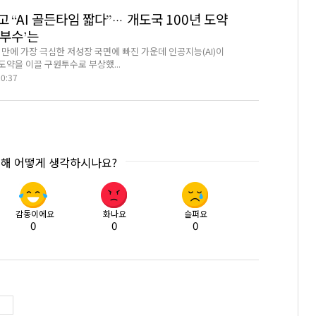
 “AI 골든타임 짧다”… 개도국 100년 도약
승부수’는
 만에 가장 극심한 저성장 국면에 빠진 가운데 인공지능(AI)이
도약을 이끌 구원투수로 부상했...
20:37
대해 어떻게 생각하시나요?
감동이에요
화나요
슬퍼요
0
0
0