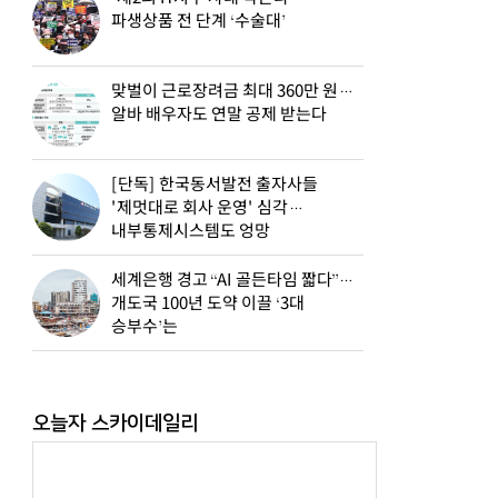
파생상품 전 단계 ‘수술대’
맞벌이 근로장려금 최대 360만 원…
알바 배우자도 연말 공제 받는다
[단독] 한국동서발전 출자사들
'제멋대로 회사 운영' 심각…
내부통제시스템도 엉망
세계은행 경고 “AI 골든타임 짧다”…
개도국 100년 도약 이끌 ‘3대
승부수’는
오늘자 스카이데일리