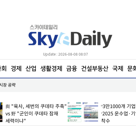
Update : 2026-08-08 08:07
사회
경제
산업
생활경제
금융
건설부동산
국제
문
 시장 공략
한병도 “국민의힘은 주택법안 처리에나 협조하라”
與 "육사, 세번의 쿠데타 주축"
“3만1000개 기
vs 野 "군인이 쿠데타 잠재
‘2025 운수업·
세력이냐"
착수