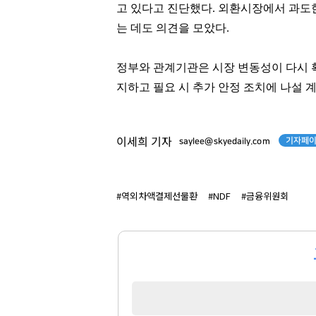
고 있다고 진단했다. 외환시장에서 과도
는 데도 의견을 모았다.
정부와 관계기관은 시장 변동성이 다시 
정동원
강태영
지하고 필요 시 추가 안정 조치에 나설 
[관련 기사]
[관련 기사]
쇼플레이엔터테인먼트
NH농협은행
건물
다가구주택 및 근린생활시설
기자페이
이세희 기자
saylee@skyedaily.com
팬클럽 참여
팬클럽 참여
76
101
#역외차액결제선물환
#NDF
#금융위원회