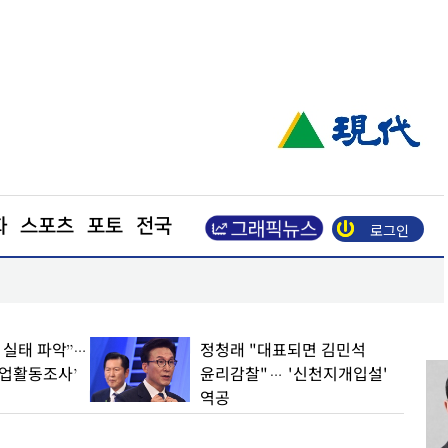
화
스포츠
포토
전국
로그인
장동혁 “부동산 지옥 만든 주범은 이재명 정권”
업 실태 파악”…
정청래 "대표되면 김민석
기업활동조사’
윤리감찰"… '신천지개입설'
역공