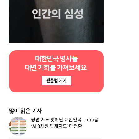
대한민국 명사들
대면 기회를 가져보세요.
팬클럽 가기
많이 읽은 기사
평면 지도 벗어난 대한민국… cm급
‘AI 3차원 입체지도’ 대전환