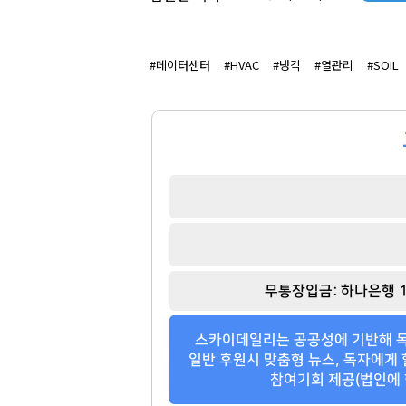
슈가
권성준
[관련 기사]
[관련 기사]
#데이터센터
#HVAC
#냉각
#열관리
#SOIL
방탄소년단
비아 톨레도 파스타바
한남리버힐
빌딩
팬클럽 참여
팬클럽 참여
69
158
무통장입금: 하나은행 1
스카이데일리는 공공성에 기반해 독
일반 후원시 맞춤형 뉴스, 독자에게 
참여기회 제공(법인에 