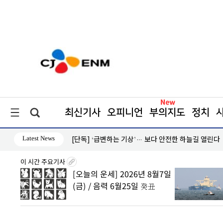
최신기사
오피니언
부의지도
정치
Latest News
[단독] ‘급변하는 기상’… 보다 안전한 하늘길 열린다
이 시간 주요기사
8월7일
이란·오만 호르무즈 통항 초안
丑
동의… 수수료 5~7% 낼 수도