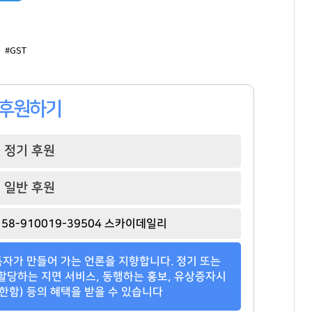
김재철
이환주
김범수
[관련 기사]
[관련 기사]
[관련 기사]
#GST
동원그룹
KB국민은행
카카오
트라움하우스3차
은평뉴타운폭포동힐스테이트4-2단지
로덴하우스 웨스트빌리지
팬클럽 참여
팬클럽 참여
팬클럽 참여
후원하기
100
83
294
정기 후원
일반 후원
58-910019-39504 스카이데일리
자가 만들어 가는 언론을 지향합니다. 정기 또는
할당하는 지면 서비스, 동행하는 홍보, 유상증자시
한함) 등의 혜택을 받을 수 있습니다