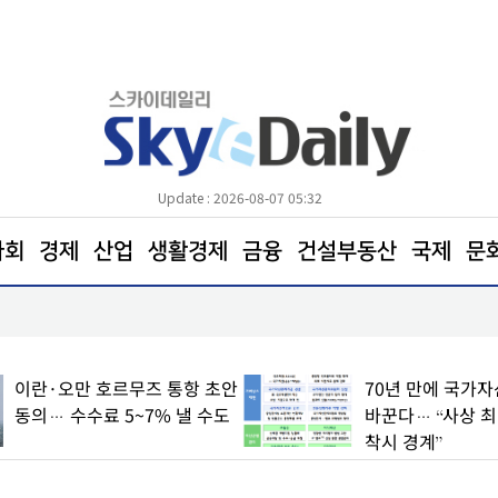
Update : 2026-08-07 05:32
사회
경제
산업
생활경제
금융
건설부동산
국제
문
삼전닉스 소액주주들, 270조 환원 공식 요구… "영
철회해야"
70년 만에 국가자산 1400조 판
靑 "주택공급 확대
바꾼다… “사상 최대 흑자 속
시일 내 발표"
착시 경계”