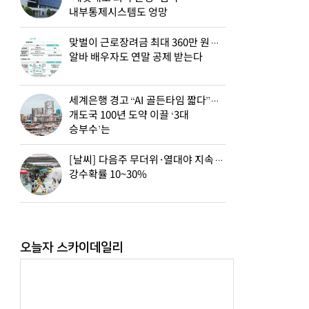
내부통제시스템도 엉망
맞벌이 근로장려금 최대 360만 원…
알바 배우자도 연말 공제 받는다
세계은행 경고 “AI 골든타임 짧다”…
개도국 100년 도약 이끌 ‘3대
승부수’는
[날씨] 다음주 무더위·열대야 지속…
강수확률 10~30%
오늘자 스카이데일리