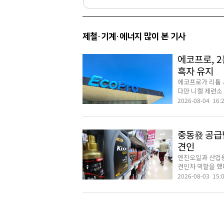
제철·기계·에너지 많이 본 기사
에코프로, 
흑자 유지
에코프로가 리튬 
다만 니켈 제련소 
2026-08-04 16:
중동發 공급난
견인
엔진오일과 산업용
견인차 역할을 했다
2026-08-03 15: