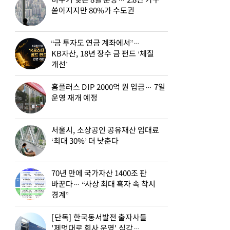
비수기 잊은 8월 분양… 2.8만 가구
쏟아지지만 80%가 수도권
“금 투자도 연금 계좌에서”…
KB자산, 18년 장수 금 펀드 ‘체질
개선’
홈플러스 DIP 2000억 원 입금… 7일
운영 재개 예정
서울시, 소상공인 공유재산 임대료
‘최대 30%’ 더 낮춘다
70년 만에 국가자산 1400조 판
바꾼다… “사상 최대 흑자 속 착시
경계”
[단독] 한국동서발전 출자사들
'제멋대로 회사 운영' 심각…