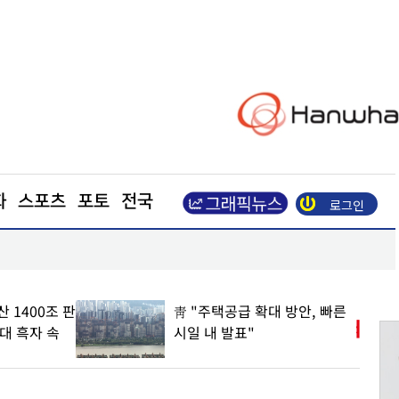
화
스포츠
포토
전국
로그인
업이익 N% 성과급
도심 달구는 폭염… 아스팔트를 식혀라
 방안, 빠른
롯데에너지머티리얼즈, 2분기
매출 21% 반등… 영업손실은
169억원