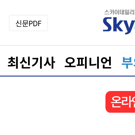
신문PDF
최신기사
오피니언
부