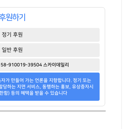
아티스트컴퍼니
HK이노엔
카카오게임즈
빌딩
서초호반써밋
대지마을3차2단지현대홈타운
후원하기
팬클럽 참여
팬클럽 참여
팬클럽 참여
108
107
116
정기 후원
일반 후원
58-910019-39504 스카이데일리
자가 만들어 가는 언론을 지향합니다. 정기 또는
할당하는 지면 서비스, 동행하는 홍보, 유상증자시
한함) 등의 혜택을 받을 수 있습니다