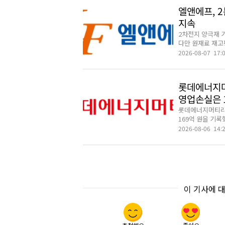
엘앤에프, 2
지속
2차전지 양극재 
다만 원재료 재고평
2026-08-07 17:
롯데에너지머
영업손실은 
롯데에너지머티리얼즈
169억 원을 기록
2026-08-06 14:
이 기사에 