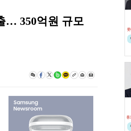
출… 350억원 규모
롯