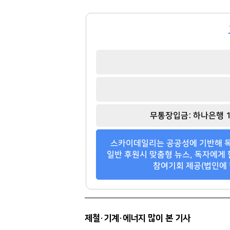
대한민국 축구 국가대표팀
제너시스 BBQ
타워팰리스
지엔에스주택전시관
팬클럽 참여
팬클럽 참여
109
364
무통장입금: 하나은행 1
스카이데일리는 공공성에 기반해 독
일반 후원시 맞춤형 뉴스, 독자에게 
참여기회 제공(법인에 
제철·기계·에너지 많이 본 기사