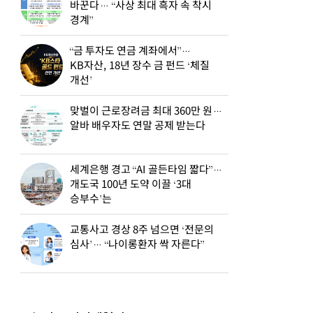
바꾼다… “사상 최대 흑자 속 착시
경계”
“금 투자도 연금 계좌에서”…
KB자산, 18년 장수 금 펀드 ‘체질
개선’
맞벌이 근로장려금 최대 360만 원…
알바 배우자도 연말 공제 받는다
세계은행 경고 “AI 골든타임 짧다”…
개도국 100년 도약 이끌 ‘3대
승부수’는
교통사고 경상 8주 넘으면 ‘전문의
심사’… “나이롱환자 싹 자른다”