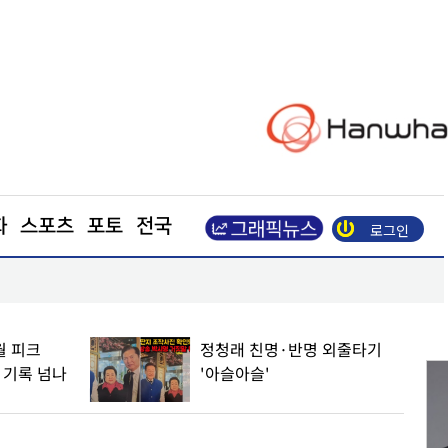
화
스포츠
포토
전국
로그인
정청래 친명·반명 외줄타기 '아슬아슬'
월 피크
정청래 친명·반명 외줄타기
 기록 넘나
'아슬아슬'