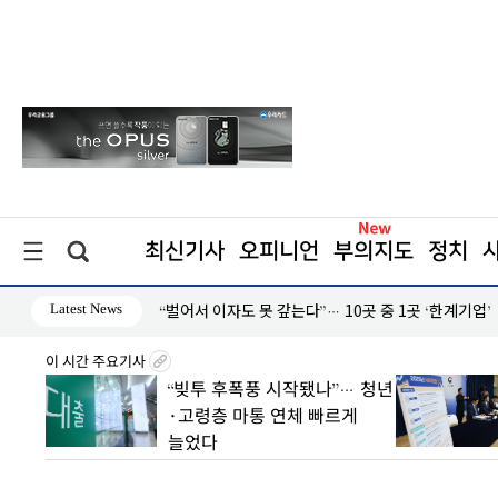
최신기사
오피니언
부의지도
정치
Latest News
“벌어서 이자도 못 갚는다”… 10곳 중 1곳 ‘한계기업’
이 시간 주요기사
기
“빚투 후폭풍 시작됐나”… 청년
·고령층 마통 연체 빠르게
늘었다