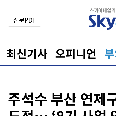
신문PDF
최신기사
오피니언
부
주석수 부산 연제
도전… ‘8기 사업 