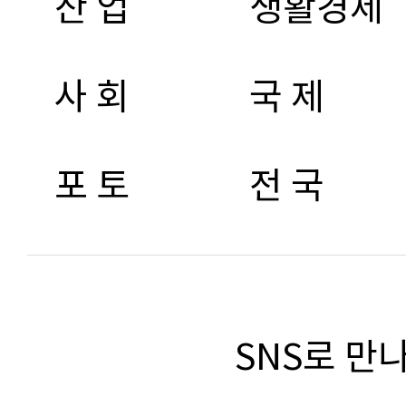
산 업
생활경제
사 회
국 제
포 토
전 국
SNS로 만