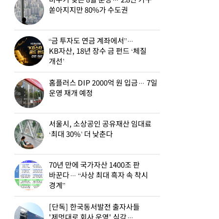
비수기 잊은 8월 분양… 2.8만 가구
쏟아지지만 80%가 수도권
“금 투자도 연금 계좌에서”…
KB자산, 18년 장수 금 펀드 ‘체질
개선’
홈플러스 DIP 2000억 원 입금… 7일
운영 재개 예정
서울시, 소상공인 공유재산 임대료
‘최대 30%’ 더 낮춘다
70년 만에 국가자산 1400조 판
바꾼다… “사상 최대 흑자 속 착시
경계”
[단독] 한국동서발전 출자사들
'제멋대로 회사 운영' 심각…