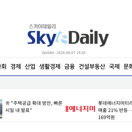
Update : 2026-08-07 19:26
사회
경제
산업
생활경제
금융
건설부동산
국제
문
포항트라우마센터‘마음치유농장’ 참여자 모집
靑 "주택공급 확대 방안, 빠른
롯데에너지머티리
시일 내 발표"
매출 21% 반등
169억원