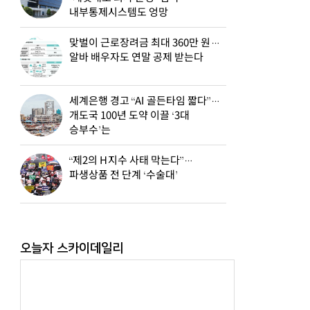
내부통제시스템도 엉망
맞벌이 근로장려금 최대 360만 원…
알바 배우자도 연말 공제 받는다
세계은행 경고 “AI 골든타임 짧다”…
개도국 100년 도약 이끌 ‘3대
승부수’는
“제2의 H지수 사태 막는다”…
파생상품 전 단계 ‘수술대’
오늘자 스카이데일리