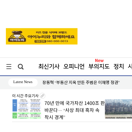
최신기사
오피니언
부의지도
정치
Latest News
장동혁 “부동산 지옥 만든 주범은 이재명 정권”
이 시간 주요기사
8월7일
70년 만에 국가자산 1400조 판
丑
바꾼다… “사상 최대 흑자 속
착시 경계”