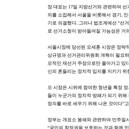
장 대표는 17일 지방선거와 관련하여 선
의를 소집해서 서울을 비롯해서 경기, 인
기로 의결했다. 그러나 법조계에선 “선
로 선거소청이 받아들여질 가능성은 거의
서울시장에 당선된 오세훈 시장은 정략적
상규명과 선거관리위원회 개혁이 필요하단
방준혁
김태원
모적인 재선거 주장으로만 몰아가고 있다
[관련 기사]
[관련 기사]
신의 흔들리는 정치적 입지를 지키기 위
넷마블
아워홈
주택
부천범박힐스테이트5단지
오 시장은 시위에 참여한 청년을 특정 정
팬클럽 참여
팬클럽 참여
들이 누군가의 정치적 방패가 되기 위해 
349
70
정의를 바로 세우기 위해 나온 것이다”고
정부는 개표소 봉쇄와 관련하여 민주질
“국민의 참정권을 보호하는 것과 함께 민