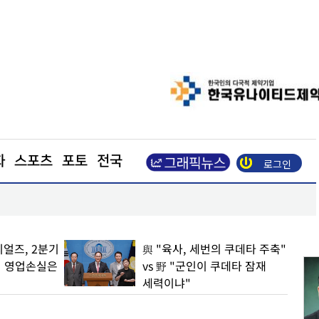
화
스포츠
포토
전국
로그인
포항, 철강·과학기술 넘어 ‘예술산업 도시’로 도약
얼즈, 2분기
與 "육사, 세번의 쿠데타 주축"
… 영업손실은
vs 野 "군인이 쿠데타 잠재
세력이냐"