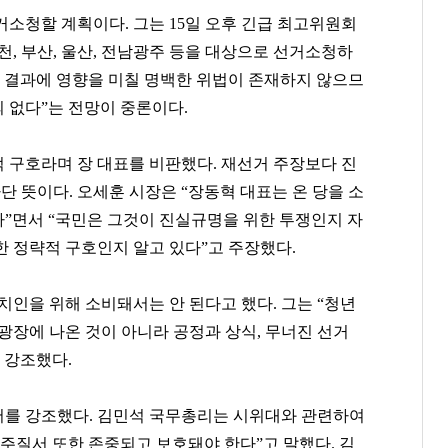
거소청할 계획이다. 그는 15일 오후 긴급 최고위원회
천, 부산, 울산, 전남광주 등을 대상으로 선거소청하
거 결과에 영향을 미칠 명백한 위법이 존재하지 않으므
 없다”는 전망이 중론이다.
 구호라며 장 대표를 비판했다. 재선거 주장보다 진
 뜻이다. 오세훈 시장은 “장동혁 대표는 온 당을 소
백종원
이환주
봉중근
”면서 “국민은 그것이 진실규명을 위한 투쟁인지 자
[관련 기사]
[관련 기사]
[관련 기사]
한 정략적 구호인지 알고 있다”고 주장했다.
더본코리아
KB국민은행
LG 트윈스
트라움하우스 2차
은평뉴타운폭포동힐스테이트4-2단지
연세힐하우스1
치인을 위해 소비돼서는 안 된다고 했다. 그는 “청년
팬클럽 참여
팬클럽 참여
팬클럽 참여
광장에 나온 것이 아니라 공정과 상식, 무너진 선거
85
83
68
 강조했다.
서를 강조했다. 김민석 국무총리는 시위대와 관련하여
주질서 또한 존중되고 보호돼야 한다”고 말했다. 김