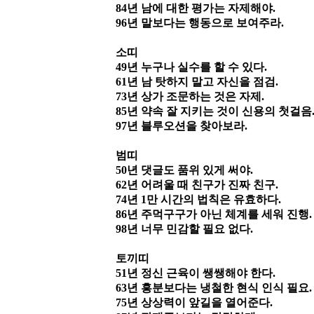
84
년 남에 대한 평가는 자제해야
.
96
년 말보다는 행동으로 보여주라
.
소띠
49
년 누구나 실수를 할 수 있다
.
61
년 남 탓하지 말고 자신을 점검
.
73
년 상가 조문하는 것은 자제
.
85
년 약속 잘 지키는 것이 신용의 첫걸음
97
년 블루오션을 찾아보라
.
범띠
50
년 댓글도 품위 있게 써야
.
62
년 어려울 때 친구가 진짜 친구
.
74
년
1
만 시간의 법칙은 유효하다
.
86
년 주먹구구가 아닌 체계를 세워 진행
.
98
년 너무 민감할 필요 없다
.
토끼띠
51
년 정신 근육이 쌩쌩해야 한다
.
63
년 흥분보다는 냉철한 현식 인식 필요
.
75
년 상상력이 앞길을 열어준다
.