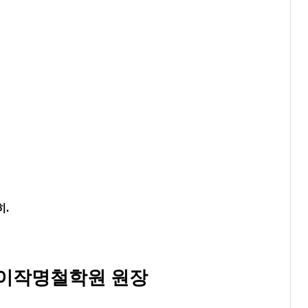
히
.
이작명철학원 원장