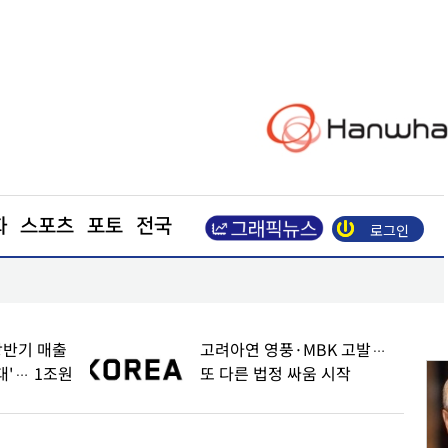
화
스포츠
포토
전국
로그인
펄펄 끓는 서울 도심
상반기 매출
고려아연 영풍·MBK 고발…
대'… 1조원
또 다른 법정 싸움 시작