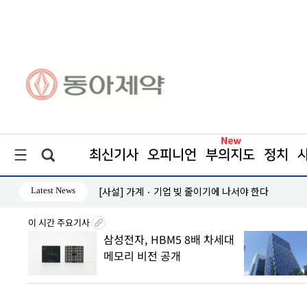
최신기사
오피니언
부의지도
정치
Latest News
[사설] 가계‧기업 빚 줄이기에 나서야 한다
이 시간 주요기사
8월6일
삼성전자, HBM5 8배 차세대
子
메모리 비전 공개