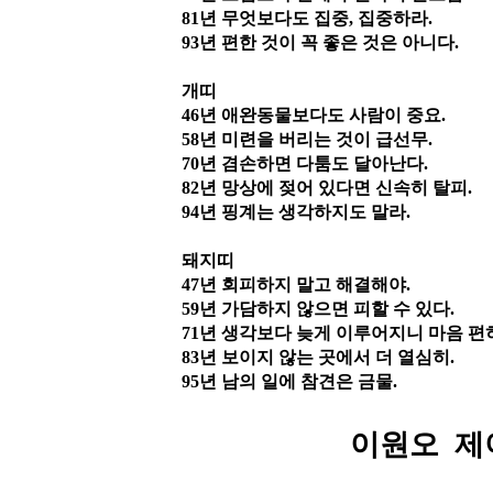
81
년 무엇보다도 집중
,
집중하라
.
93
년 편한 것이 꼭 좋은 것은 아니다
.
개띠
46
년 애완동물보다도 사람이 중요
.
58
년 미련을 버리는 것이 급선무
.
70
년 겸손하면 다툼도 달아난다
.
82
년 망상에 젖어 있다면 신속히 탈피
.
94
년 핑계는 생각하지도 말라
.
돼지띠
47
년 회피하지 말고 해결해야
.
59
년 가담하지 않으면 피할 수 있다
.
71
년 생각보다 늦게 이루어지니 마음 편
83
년 보이지 않는 곳에서 더 열심히
.
95
년 남의 일에 참견은 금물
.
이원오 제