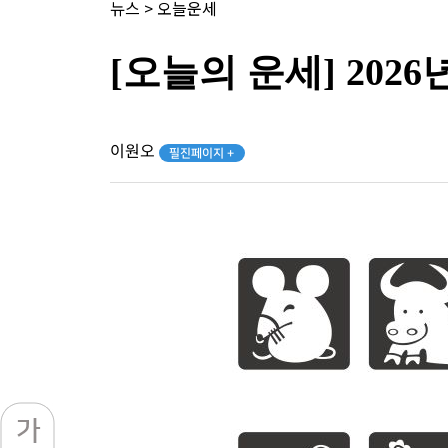
뉴스
>
오늘운세
[오늘의 운세] 2026
이원오
필진페이지 +