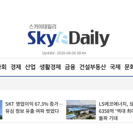
Update : 2026-08-06 08:44
사회
경제
산업
생활경제
금융
건설부동산
국제
문
코트디부아르서 새마을운동 배우러 경북에 왔습니다
SKT 영업이익 67.3% 증가…
LS에코에너지, 
유심 정보 유출 여파 벗었다
6358억 '역대 최
돌파 기대