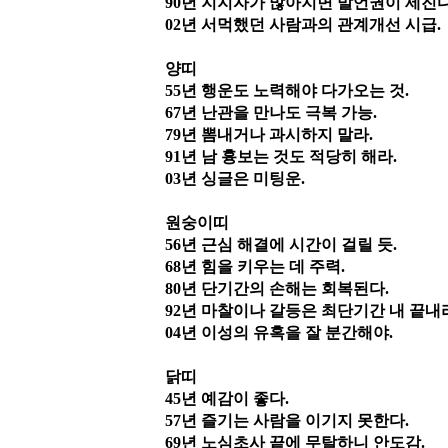
90
년 지지자가 많아지면 발언권이 세진
02
년 서먹했던 사람과의 관계개선 시급
.
양띠
55
년 행운도 노력해야 다가오는 것
.
67
년 난관을 만나도 극복 가능
.
79
년 뽐내거나 과시하지 말라
.
91
년 남 흉보는 것도 적당히 해라
.
03
년 싱글은 미팅운
.
원숭이띠
56
년 근심 해결에 시간이 걸릴 듯
.
68
년 힘을 키우는 데 주력
.
80
년 단기간의 손해는 회복된다
.
92
년 마찰이나 갈등은 최단기간 내 끝내
04
년 이성의 유혹을 잘 분간해야
.
닭띠
45
년 예감이 좋다
.
57
년 즐기는 사람을 이기지 못한다
.
69
년 노심초사 끝에 무탈하니 안도감
.