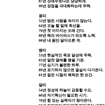
87
년 잔재주보다는 당당하게
.
99
년 장점을 극대화하는데 주력
.
용띠
52
년 땀은 사람을 속이지 않는다
.
64
년 오늘 할 일에 최선을
.
76
년 첫 이미지는 오래 간다
.
88
년 해피 바이러스가 되도록 노력
.
00
년 내 몸만 달아오른 격
.
뱀띠
53
년 현실적인 목표 달성에 주력
.
65
년 알찬 열매를 맺을 기운
.
77
년 심기가 불편한 하루
.
89
년 포기하지 않으면 결실이 다가온다
.
01
년 젊은 시절의 쾌락은 한 순간
.
말띠
54
년 정성에 하늘이 감동할 수도
.
66
년 자기혁신이 필요한 시기
.
78
년 힘 있는 실력자가 찾아온다
.