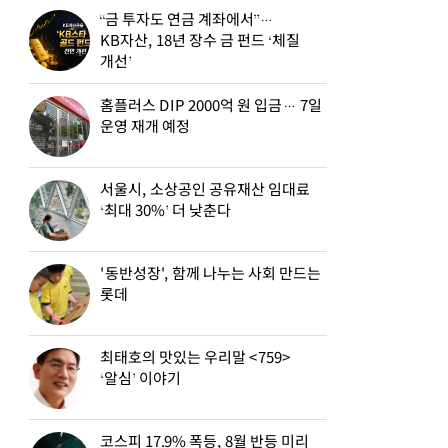
“금 투자도 연금 계좌에서”…
KB자산, 18년 장수 금 펀드 ‘체질
개선’
홈플러스 DIP 2000억 원 입금… 7일
운영 재개 예정
서울시, 소상공인 공유재산 임대료
‘최대 30%’ 더 낮춘다
'동반성장', 함께 나누는 사회 만드는
롯데
최태호의 맛있는 우리말 <759>
‘알심’ 이야기
코스피 17.9% 폭등, 8월 반등 미리