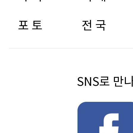
포 토
전 국
SNS로 만