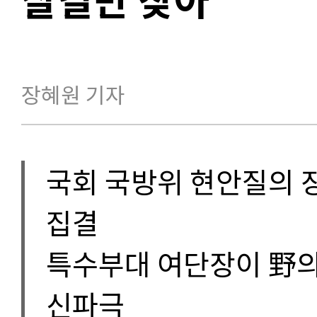
장혜원 기자
국회 국방위 현안질의 장
집결
특수부대 여단장이 野의
신파극