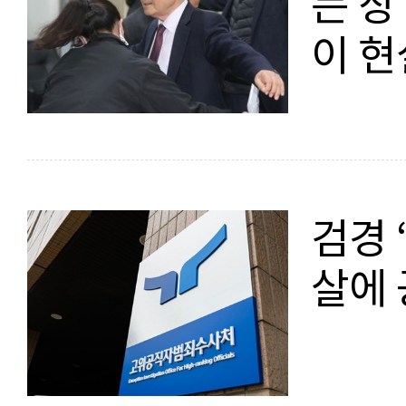
는 상
이 현
검경 
살에 