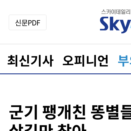
신문PDF
최신기사
오피니언
부
군기 팽개친 똥별
살길만 찾아