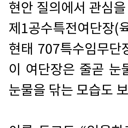
현안 질의에서 관심을
제1공수특전여단장(육
현태 707특수임무단
이 여단장은 줄곧 눈
눈물을 닦는 모습도 